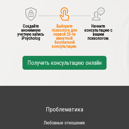
Создайте
Выберите
Начните
анонимную
психолога для
консультацию с
учетную запись
первой 20-ти
вашим
iPsycholog
минутной
психологом.
бесплатной
консультации.
Получить консультацию онлайн
Проблематика
Любовные отношения.