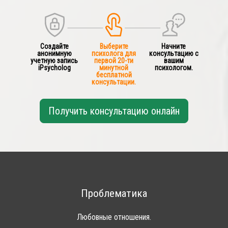
Создайте
Выберите
Начните
анонимную
психолога для
консультацию с
учетную запись
первой 20-ти
вашим
iPsycholog
минутной
психологом.
бесплатной
консультации.
Получить консультацию онлайн
Проблематика
Любовные отношения.