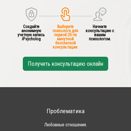
Создайте
Выберите
Начните
анонимную
психолога для
консультацию с
учетную запись
первой 20-ти
вашим
iPsycholog
минутной
психологом.
бесплатной
консультации.
Получить консультацию онлайн
Проблематика
Любовные отношения.