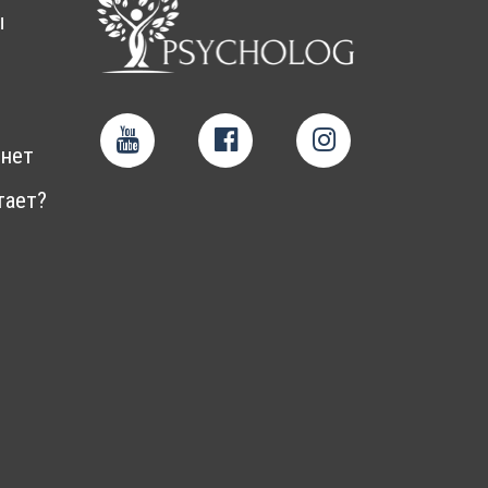
ы
нет
тает?