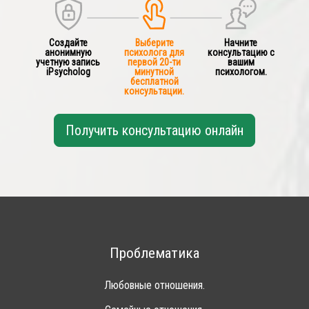
Создайте
Выберите
Начните
анонимную
психолога для
консультацию с
учетную запись
первой 20-ти
вашим
iPsycholog
минутной
психологом.
бесплатной
консультации.
Получить консультацию онлайн
Проблематика
Любовные отношения.