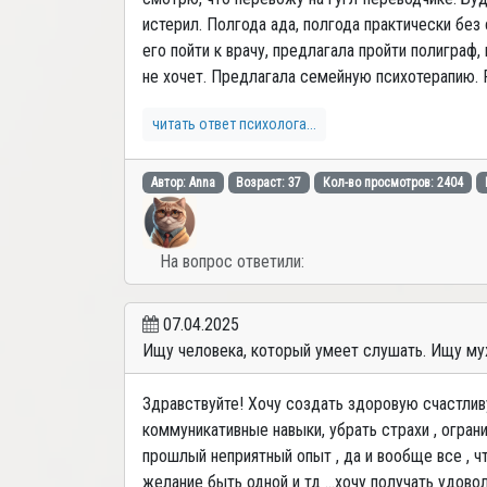
истерил. Полгода ада, полгода практически без 
его пойти к врачу, предлагала пройти полиграф,
не хочет. Предлагала семейную психотерапию. Ра
читать ответ психолога...
Автор: Anna
Возраст: 37
Кол-во просмотров: 2404
На вопрос ответили:
07.04.2025
Ищу человека, который умеет слушать. Ищу муж
Здравствуйте! Хочу создать здоровую счастли
коммуникативные навыки, убрать страхи , огра
прошлый неприятный опыт , да и вообще все , ч
желание быть одной и тд …хочу получать удово