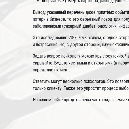
неприятные (смерть партнера, развод, увольнен
Вывод: указанный перечень даже приятных событий
потери в бизнесе, то это серьезный повод для п
заболеваниями (сахарный диабет, онкология, инфаркт
Это исследование 70-х, а мы живем, с одной сто
и потрясения. Но, с другой стороны, научно-техн
Задать вопрос психологу можно круглосуточно. Че
скрывайте. Будьте честными и открытыми (в перву
определяет клиент.
Ответить могут несколько психологов. Это позвол
только клиенту. Также это упростит процесс выбо
На нашем сайте представлены часто задаваемые в