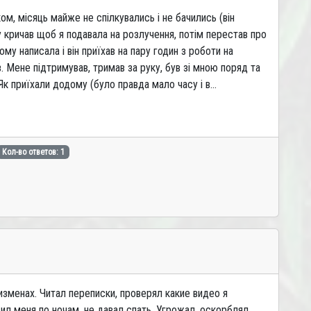
м, місяць майже не спілкувались і не бачились (він
у кричав щоб я подавала на розлучення, потім перестав про
му написала і він приїхав на пару годин з роботи на
. Мене підтримував, тримав за руку, був зі мною поряд та
 Як приїхали додому (було правда мало часу і в...
Кол-во ответов: 1
изменах. Читал переписки, проверял какие видео я
ил меня по ночам, не давал спать. Угрожал, оскорблял,