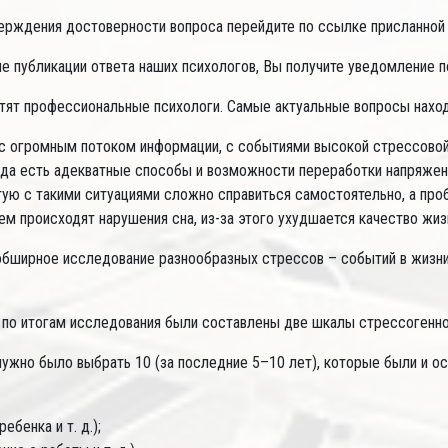
ерждения достоверности вопроса перейдите по ссылке присланной 
е публикации ответа наших психологов, Вы получите уведомление по
тят профессиональные психологи. Самые актуальные вопросы наход
 огромным потоком информации, с событиями высокой стрессовой и
егда есть адекватные способы и возможности переработки напряжени
тую с такими ситуациями сложно справиться самостоятельно, а пр
ем происходят нарушения сна, из-за этого ухудшается качество жизн
 обширное исследование разнообразных стрессов – событий в жизн
 по итогам исследования были составлены две шкалы стрессогенно
нужно было выбрать 10 (за последние 5–10 лет), которые были и о
бенка и т. д.);