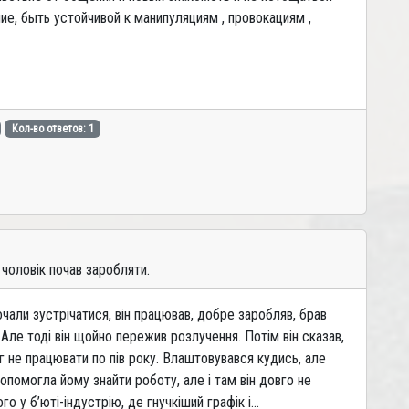
ие, быть устойчивой к манипуляциям , провокациям ,
Кол-во ответов: 1
 чоловік почав заробляти.
очали зустрічатися, він працював, добре заробляв, брав
 Але тоді він щойно пережив розлучення. Потім він сказав,
міг не працювати по пів року. Влаштовувався кудись, але
опомогла йому знайти роботу, але і там він довго не
 у б’юті-індустрію, де гнучкіший графік і...