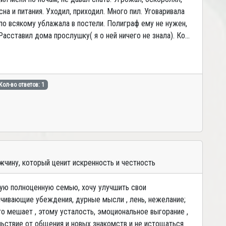
сна и питания. Уходил, приходил. Много пил. Уговаривала
 по всякому ублажала в постели. Полиграф ему не нужен,
сставил дома прослушку( я о ней ничего не знала). Ко...
Кол-во ответов: 1
чину, который ценит искренность и честность
вую полноценную семью, хочу улучшить свои
ничивающие убеждения, дурные мысли , лень, нежелание;
то мешает , этому усталость, эмоциональное выгорание ,
льствие от общения и новых знакомств и не истощаться