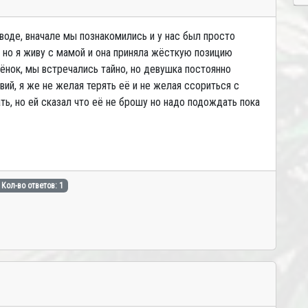
воде, вначале мы познакомились и у нас был просто
у но я живу с мамой и она приняла жёсткую позицию
бёнок, мы встречались тайно, но девушка постоянно
ий, я же не желая терять её и не желая ссориться с
ь, но ей сказал что её не брошу но надо подождать пока
Кол-во ответов: 1