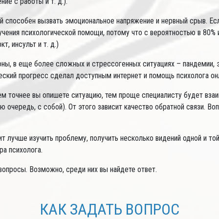
ие с работы и т. д.).
 способен вызвать эмоциональное напряжение и нервный срыв. Если
олучения психологической помощи, потому что с вероятностью в 80
, инсульт и т. д.)
роны, в еще более сложных и стрессогенных ситуациях – пандемии,
ический прогресс сделал доступным интернет и помощь психолога он
м точнее вы опишете ситуацию, тем проще специалисту будет взаим
ю очередь, с собой). От этого зависит качество обратной связи. 
ит лучше изучить проблему, получить несколько видений одной и то
ра психолога.
опросы. Возможно, среди них вы найдете ответ.
КАК ЗАДАТЬ ВОПРОС