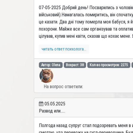
07-05-2025 Добрий день! Посварились з чоловіко
військовий).Намагалась помиритись, він спочатк
це казати. Два дні тому померла моя бабуся, я йо
похорони. Майже все сам організував та оплатив
цілував, купив мені квіти, сказав що кохає мене.
читать ответ психолога...
Автор: Olena
Возраст: 38
Кол-во просмотров: 2275
На вопрос ответили:
05.05.2025
Развод или.....
Полгода назад супруг стал подозревать меня в 
смотрю, что перевожу на гугл-переводчике. Буд