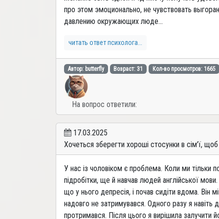
про этом эмоционально, не чувствовать выгоран
давлению окружающих люде...
читать ответ психолога...
Автор: butterfly
Возраст: 31
Кол-во просмотров: 1665
На вопрос ответили:
17.03.2025
Хочеться зберегти хороші стосунки в сім'ї, щоб
У нас із чоловіком є проблема. Коли ми тільки п
підробітки, ще й навчав людей англійської мови.
що у нього депресія, і почав сидіти вдома. Він 
надовго не затримувався. Одного разу я навіть д
протримався. Після цього я вирішила залучити його