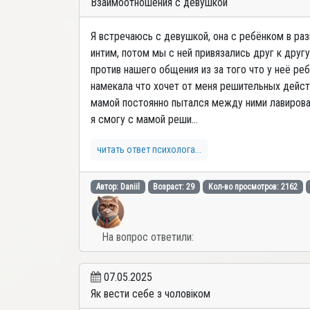
Взаимоотношения с девушкой
Я встречаюсь с девушкой, она с ребёнком в раз
интим, потом мы с ней привязались друг к друг
против нашего общения из за того что у неё ре
намекала что хочет от меня решительных действ
мамой постоянно пытался между ними лавироват
я смогу с мамой реши...
читать ответ психолога...
Автор: Daniil
Возраст: 29
Кол-во просмотров: 2162
На вопрос ответили:
07.05.2025
Як вести себе з чоловіком