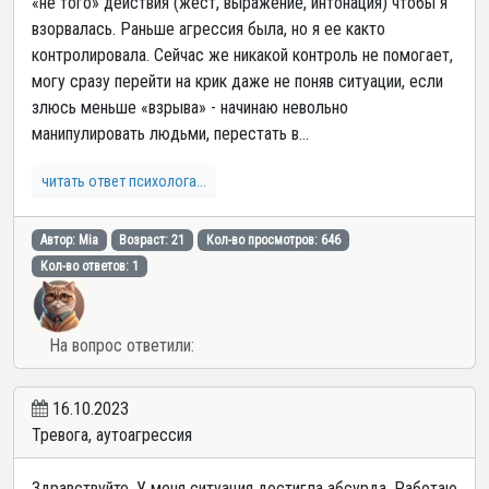
«не того» действия (жест, выражение, интонация) чтобы я
взорвалась. Раньше агрессия была, но я ее както
контролировала. Сейчас же никакой контроль не помогает,
могу сразу перейти на крик даже не поняв ситуации, если
злюсь меньше «взрыва» - начинаю невольно
манипулировать людьми, перестать в...
читать ответ психолога...
Автор: Mia
Возраст: 21
Кол-во просмотров: 646
Кол-во ответов: 1
На вопрос ответили:
16.10.2023
Тревога, аутоагрессия
Здравствуйте. У меня ситуация достигла абсурда. Работаю