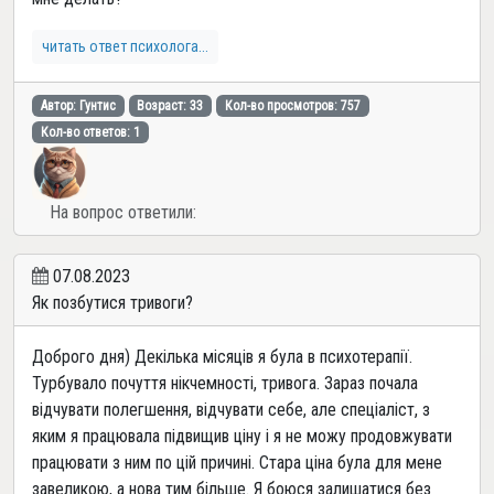
читать ответ психолога...
Автор: Гунтис
Возраст: 33
Кол-во просмотров: 757
Кол-во ответов: 1
На вопрос ответили:
07.08.2023
Як позбутися тривоги?
Доброго дня) Декілька місяців я була в психотерапії.
Турбувало почуття нікчемності, тривога. Зараз почала
відчувати полегшення, відчувати себе, але спеціаліст, з
яким я працювала підвищив ціну і я не можу продовжувати
працювати з ним по цій причині. Стара ціна була для мене
завеликою, а нова тим більше. Я боюся залишатися без