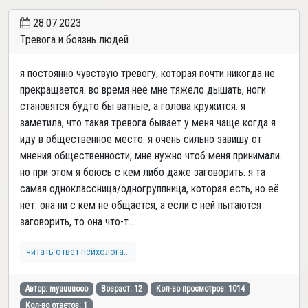
28.07.2023
Тревога и боязнь людей
я постоянно чувствую тревогу, которая почти никогда не
прекращается. во время неё мне тяжело дышать, ноги
становятся будто бы ватные, а голова кружится. я
заметила, что такая тревога бывает у меня чаще когда я
иду в общественное место. я очень сильно завишу от
мнения общественности, мне нужно чтоб меня принимали.
но при этом я боюсь с кем либо даже заговорить. я та
самая одноклассница/одногруппница, которая есть, но её
нет. она ни с кем не общается, а если с ней пытаются
заговорить, то она что-т...
читать ответ психолога...
Автор: myauuuooo
Возраст: 12
Кол-во просмотров: 1014
Кол-во ответов: 1