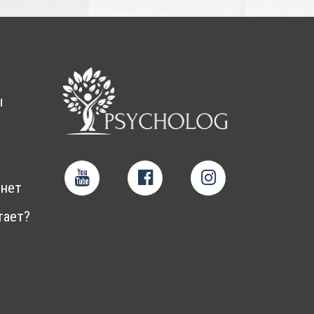
ы
нет
тает?