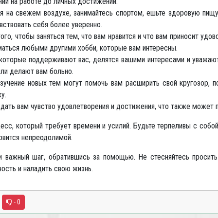
ний на работе до личных достижений.
я на свежем воздухе, занимайтесь спортом, ешьте здоровую пищу 
вствовать себя более уверенно.
ого, чтобы заняться тем, что вам нравится и что вам приносит удов
иматься любыми другими хобби, которые вам интересны.
которые поддерживают вас, делятся вашими интересами и уважают
или делают вам больно.
зучение новых тем могут помочь вам расширить свой кругозор, по
у.
ать вам чувство удовлетворения и достижения, что также может п
есс, который требует времени и усилий. Будьте терпеливы с собой 
овится непреодолимой.
и важный шаг, обратившись за помощью. Не стесняйтесь просит
ость и наладить свою жизнь.
- 0