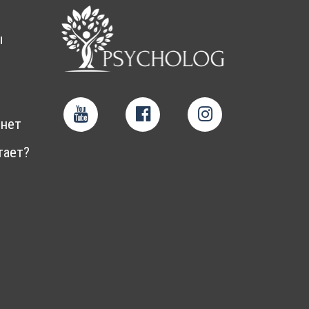
ы
нет
тает?