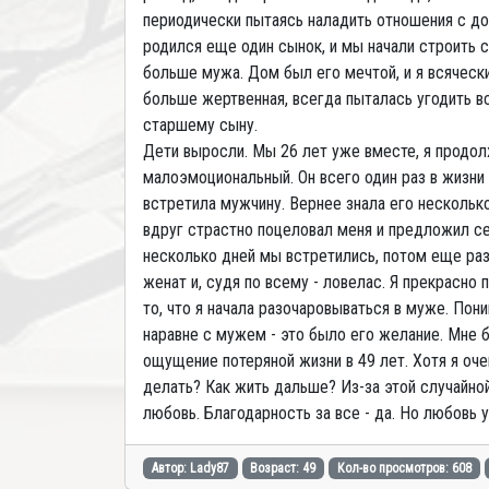
периодически пытаясь наладить отношения с доч
родился еще один сынок, и мы начали строить с
больше мужа. Дом был его мечтой, и я всяческ
больше жертвенная, всегда пыталась угодить в
старшему сыну.
Дети выросли. Мы 26 лет уже вместе, я продол
малоэмоциональный. Он всего один раз в жизни 
встретила мужчину. Вернее знала его несколько 
вдруг страстно поцеловал меня и предложил сек
несколько дней мы встретились, потом еще раз.
женат и, судя по всему - ловелас. Я прекрасно
то, что я начала разочаровываться в муже. Пон
наравне с мужем - это было его желание. Мне б
ощущение потеряной жизни в 49 лет. Хотя я оч
делать? Как жить дальше? Из-за этой случайно
любовь. Благодарность за все - да. Но любовь 
Автор: Lady87
Возраст: 49
Кол-во просмотров: 608