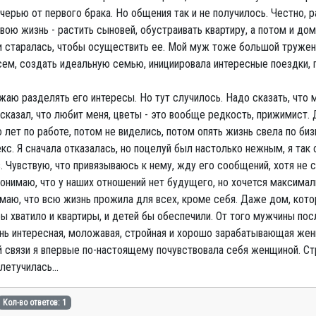
ерью от первого брака. Но общения так и не получилось. Честно, ра
вою жизнь - растить сыновей, обустраивать квартиру, а потом и дом
и старалась, чтобы осуществить ее. Мой муж тоже большой труженик
сем, создать идеальную семью, инициировала интересные поездки, 
жаю разделять его интересы. Но тут случилось. Надо сказать, что 
сказал, что любит меня, цветы - это вообще редкость, прижимист. Д
лет по работе, потом не виделись, потом опять жизнь свела по бизн
с. Я сначала отказалась, но поцелуй был настолько нежным, я так
 Чувствую, что привязываюсь к нему, жду его сообщений, хотя не с
 понимаю, что у наших отношений нет будущего, но хочется максима
имаю, что всю жизнь прожила для всех, кроме себя. Даже дом, кот
ы хватило и квартиры, и детей бы обеспечили. От того мужчины пос
ень интересная, моложавая, стройная и хорошо зарабатывающая жен
й связи я впервые по-настоящему почувствовала себя женщиной. Ст
улетучилась…
Кол-во ответов: 1