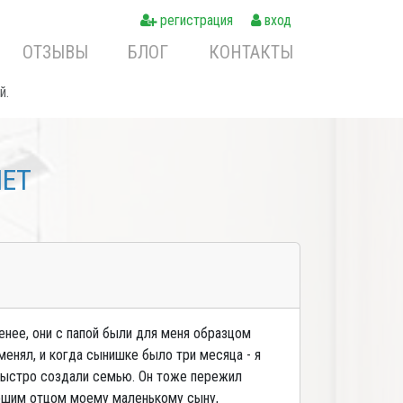
регистрация
вход
ОТЗЫВЫ
БЛОГ
КОНТАКТЫ
й.
NET
енее, они с папой были для меня образцом
енял, и когда сынишке было три месяца - я
 быстро создали семью. Он тоже пережил
рошим отцом моему маленькому сыну,