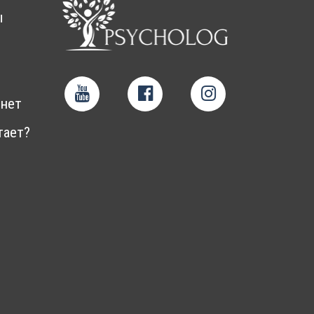
ы
нет
тает?