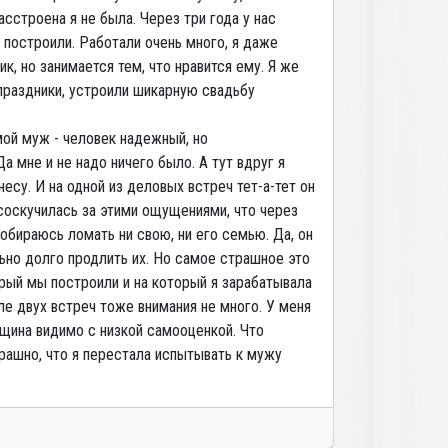
сстроена я не была. Через три года у нас
 построили. Работали очень много, я даже
, но занимается тем, что нравится ему. Я же
праздники, устроили шикарную свадьбу
мой муж - человек надежный, но
а мне и не надо ничего было. А тут вдруг я
есу. И на одной из деловых встреч тет-а-тет он
 соскучилась за этими ощущениями, что через
обираюсь ломать ни свою, ни его семью. Да, он
льно долго продлить их. Но самое страшное это
орый мы построили и на который я зарабатывала
ле двух встреч тоже внимания не много. У меня
щина видимо с низкой самооценкой. Что
рашно, что я перестала испытывать к мужу