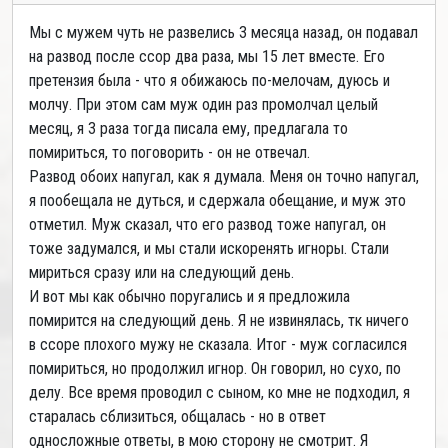
Мы с мужем чуть не развелись 3 месяца назад, он подавал
на развод после ссор два раза, мы 15 лет вместе. Его
претензия была - что я обижаюсь по-мелочам, дуюсь и
молчу. При этом сам муж один раз промолчал целый
месяц, я 3 раза тогда писала ему, предлагала то
помириться, то поговорить - он не отвечал.
Развод обоих напугал, как я думала. Меня он точно напугал,
я пообещала не дуться, и сдержала обещание, и муж это
отметил. Муж сказал, что его развод тоже напугал, он
тоже задумался, и мы стали искоренять игноры. Стали
мириться сразу или на следующий день.
И вот мы как обычно поругались и я предложила
помирится на следующий день. Я не извинялась, тк ничего
в ссоре плохого мужу не сказала. Итог - муж согласился
помириться, но продолжил игнор. Он говорил, но сухо, по
делу. Все время проводил с сыном, ко мне не подходил, я
старалась сблизиться, общалась - но в ответ
односложные ответы, в мою сторону не смотрит. Я