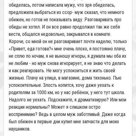
обиделась, потом написала мужу, что зря обиделась,
предложила выбраться из ссор- муж сказал, что немного
обижен, но готов не показывать виду. Разговаривать про
обиды не хотел. И он все равно продолжил так же себя
вести, общался недовольно, закрывался в комнате.
Короче, со мной он не разговаривает почти наделю, только
«Привет, еда готова?» мне очень плохо, я постоянно плачу,
не сплю по ночам, я не выношу игноры, я думала мы оба их
не любим - но муж снова игнорирует, я не знаю что делать
и как реагировать. Не могу успокоиться и жить своей
жизнью. Плачу на улице, в магазине, дома тихонько. Пью
успокоительные. Злость копится, хочу даже уехать к
родителям за 1000 км, но у нас ребёнок, у него тут школа.
Надолго не уехать. Подскажите, я драматизирую? Или мои
реакции нормальны? Может я слишком остро
воспринимаю? Ведь в целом муж заботливый. Даже когда
был обижен в первые дни купил мне запчасти для моих
наушников.