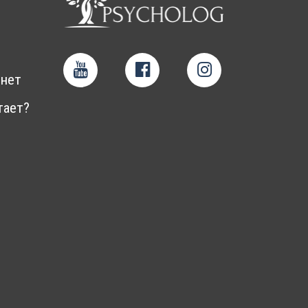
нет
тает?