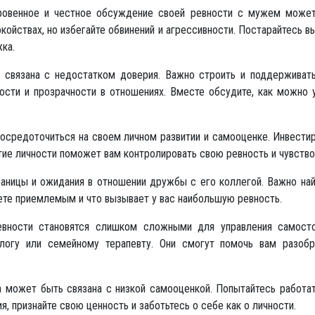
овенное и честное обсуждение своей ревности с мужем может 
койствах, но избегайте обвинений и агрессивности. Постарайтесь в
жка.
 связана с недостатком доверия. Важно строить и поддерживать
сти и прозрачности в отношениях. Вместе обсудите, как можно у
средоточиться на своем личном развитии и самооценке. Инвестиру
тие личности поможет вам контролировать свою ревность и чувство
ницы и ожидания в отношении дружбы с его коллегой. Важно най
аете приемлемым и что вызывает у вас наибольшую ревность.
евности становятся слишком сложными для управления самосто
логу или семейному терапевту. Они смогут помочь вам разобр
 может быть связана с низкой самооценкой. Попытайтесь работат
, признайте свою ценность и заботьтесь о себе как о личности.