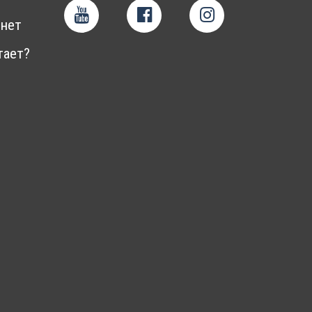
нет
тает?