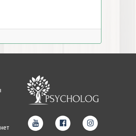
ы
нет