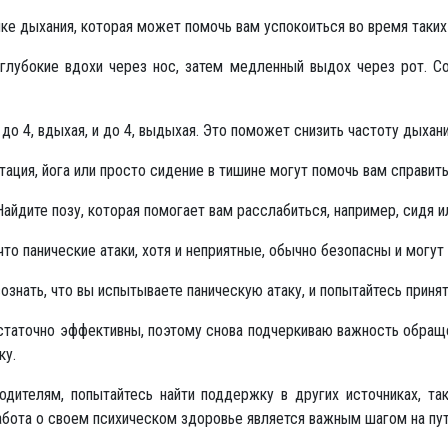
ике дыхания, которая может помочь вам успокоиться во время таки
лубокие вдохи через нос, затем медленный выдох через рот. Со
до 4, вдыхая, и до 4, выдыхая. Это поможет снизить частоту дыхани
ация, йога или просто сидение в тишине могут помочь вам справить
айдите позу, которая помогает вам расслабиться, например, сидя и
то панические атаки, хотя и неприятные, обычно безопасны и могут
знать, что вы испытываете паническую атаку, и попытайтесь принят
таточно эффективны, поэтому снова подчеркиваю важность обращ
ку.
дителям, попытайтесь найти поддержку в других источниках, так
абота о своем психическом здоровье является важным шагом на пу