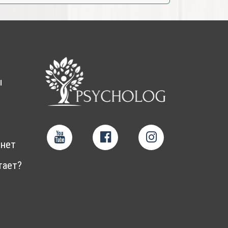
ы
нет
тает?