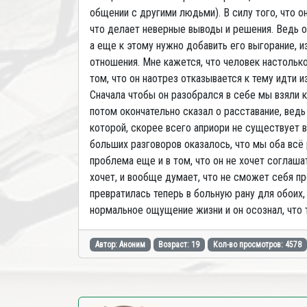
общении с другими людьми). В силу того, что он
что делает неверные выводы и решения. Ведь о
а еще к этому нужно добавить его выгорание, и
отношения. Мне кажется, что человек настолько
том, что он наотрез отказывается к тему идти и
Сначала чтобы он разобрался в себе мы взяли к
потом окончательно сказал о расставание, ведь
которой, скорее всего априори не существует в
больших разговоров оказалось, что мы оба всё 
проблема еще и в том, что он не хочет соглашат
хочет, и вообще думает, что не сможет себя пр
превратилась теперь в больную рану для обоих
нормальное ощущение жизни и он осознал, что 
Автор: Аноним
Возраст: 19
Кол-во просмотров: 4578