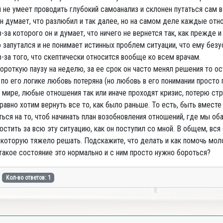
 не умеет проводить глубокий самоанализ и склонен путаться сам в 
н думает, что разлюбил и так далее, но на самом деле каждые отн
з-за которого он и думает, что ничего не вернется так, как прежде
 запутался и не понимает истинных проблем ситуации, что ему безу
з-за того, что скептически относится вообще ко всем врачам.
ороткую паузу на неделю, за ее срок он часто менял решения то ос
 по его логике любовь потеряна (но любовь в его понимании просто 
 мире, любые отношения так или иначе проходят кризис, потерю стра
равно хотим вернуть все то, как было раньше. То есть, быть вместе
ься на то, чтоб начинать план возобновления отношений, где мы оба
остить за всю эту ситуацию, как он поступил со мной. В общем, вся
, которую тяжело решать. Подскажите, что делать и как помочь мол
такое состояние это нормально и с ним просто нужно бороться?
Кол-во ответов: 1