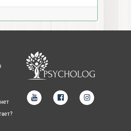
ы
нет
тает?