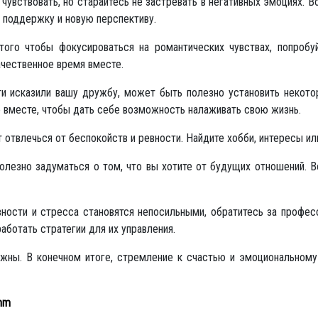
чувствовать, но старайтесь не застревать в негативных эмоциях. В
ь поддержку и новую перспективу.
ого чтобы фокусироваться на романтических чувствах, попробуй
ачественное время вместе.
и исказили вашу дружбу, может быть полезно установить некото
е вместе, чтобы дать себе возможность налаживать свою жизнь.
 отвлечься от беспокойств и ревности. Найдите хобби, интересы или
лезно задуматься о том, что вы хотите от будущих отношений. В
ности и стресса становятся непосильными, обратитесь за профес
аботать стратегии для их управления.
важны. В конечном итоге, стремление к счастью и эмоциональном
mm