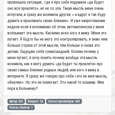
произошла ситуация , где я про себя подумала «да будет
оно всё проклято», но не со зла. Такая мысль меня очень
испугала, и сразу же возникла другая, « а вдруг я так буду
думать и проклинать своих близких». И уже напротяжении
недели если я вспоминаю об этом, автоматически у меня
всплывает эта мысль. Касаемо всех кого я вижу. Меня это
пугает. Я будто бы не могу это контролировать, я знаю чем
больше страха от этой мысли, тем больше я снова это
делаю. Ощущаю себя сумасшедшей. Основа почему у
меня пугает, я хочу понять почему вообще эта мысль
возникла, как я могу думать «да будет ты проклята» про
своих самых близких родных людей, или кого я вижу в
интернете. Я сразу же говорю про себя «это не моя мысль,
обнуляю». Но это не помогает. Это какой то кошмар. Мне
пора в больничку?
Автор: Girl
Возраст: 23
Кол-во просмотров: 663
Кол-во ответов: 1