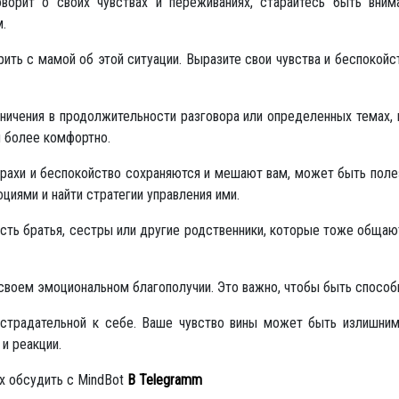
ворит о своих чувствах и переживаниях, старайтесь быть вним
.
рить с мамой об этой ситуации. Выразите свои чувства и беспокойст
раничения в продолжительности разговора или определенных темах,
 более комфортно.
трахи и беспокойство сохраняются и мешают вам, может быть полез
циями и найти стратегии управления ими.
 есть братья, сестры или другие родственники, которые тоже общаю
 своем эмоциональном благополучии. Это важно, чтобы быть способн
страдательной к себе. Ваше чувство вины может быть излишним,
и реакции.
х обсудить с MindBot
В
Telegramm