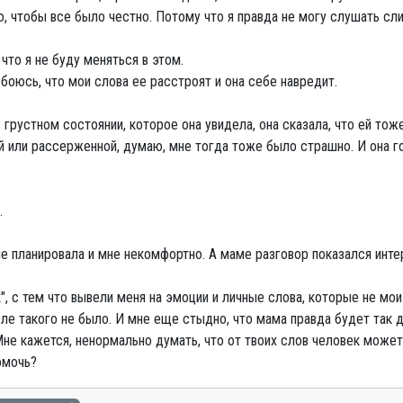
но, чтобы все было честно. Потому что я правда не могу слушать сл
, что я не буду меняться в этом.
 боюсь, что мои слова ее расстроят и она себе навредит.
в грустном состоянии, которое она увидела, она сказала, что ей тож
ой или рассерженной, думаю, мне тогда тоже было страшно. И она го
.
 не планировала и мне некомфортно. А маме разговор показался инт
", с тем что вывели меня на эмоции и личные слова, которые не мои
е такого не было. И мне еще стыдно, что мама правда будет так дум
Мне кажется, ненормально думать, что от твоих слов человек может
омочь?