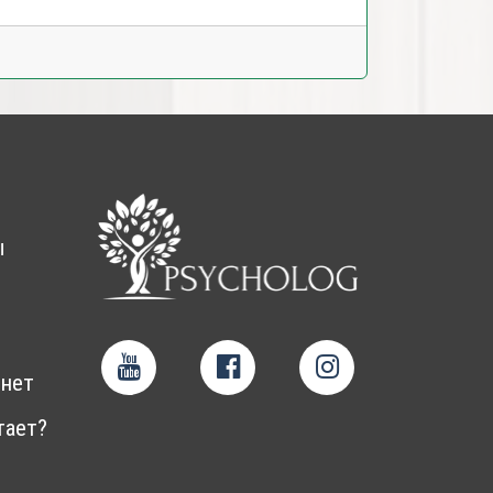
ы
нет
тает?