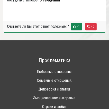
обсудить с MindBot
В
Telegramm
Считаете ли Вы этот ответ полезным:
'
- 1
- 0
Проблематика
Любовные отношения.
Семейные отношения.
Депрессия и апатия.
Эмоциональное выгорание.
Страхи и фобии.