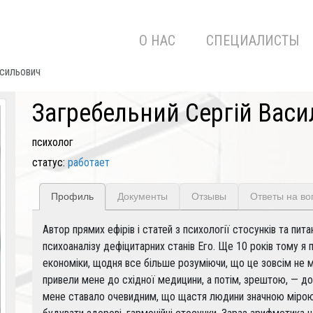
О НАС
СПЕЦИАЛИСТЫ
асильович
Загребельний Сергій Вас
психолог
статус:
работает
Профиль
Документы
Отзывы
Ответы на в
Автор прямих ефірів і статей з психології стосунків та пита
психоаналізу дефіцитарних станів Его. Ще 10 років тому я
економіки, щодня все більше розуміючи, що це зовсім не м
привели мене до східної медицини, а потім, зрештою, — до п
мене ставало очевидним, що щастя людини значною мірою з