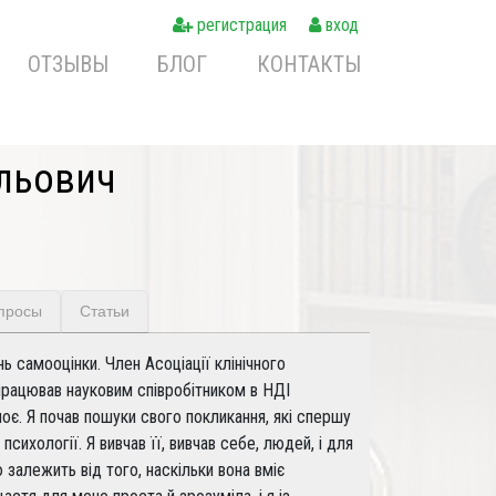
регистрация
вход
ОТЗЫВЫ
БЛОГ
КОНТАКТЫ
ильович
опросы
Статьи
нь самооцінки. Член Асоціації клінічного
 працював науковим співробітником в НДІ
оє. Я почав пошуки свого покликання, які спершу
сихології. Я вивчав її, вивчав себе, людей, і для
алежить від того, наскільки вона вміє