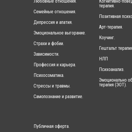
Любовные отношения.
Когнитивно-пове
терапия.
Семейные отношения.
Позитивная психо
Депрессия и апатия.
Арт-терапия.
Эмоциональное выгорание.
Коучинг.
Страхи и фобии.
Гештальт терапия
Зависимости.
НЛП
Профессия и карьера.
Психоанализ.
Психосоматика.
Эмоционально об
терапия (ЭОТ).
Стрессы и травмы.
Самопознание и развитие.
Публичная оферта.