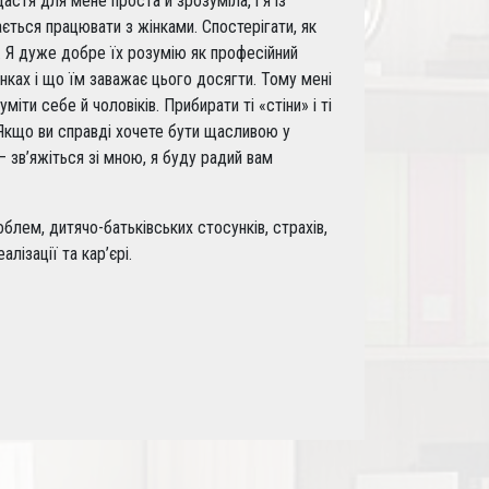
астя для мене проста й зрозуміла, і я із
ться працювати з жінками. Спостерігати, як
. Я дуже добре їх розумію як професійний
сунках і що їм заважає цього досягти. Тому мені
ти себе й чоловіків. Прибирати ті «стіни» і ті
 Якщо ви справді хочете бути щасливою у
 — зв’яжіться зі мною, я буду радий вам
лем, дитячо-батьківських стосунків, страхів,
лізації та кар’єрі.