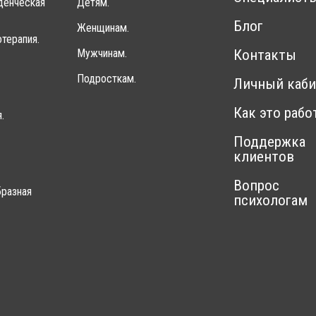
денческая
Детям.
Блог
Женщинам.
терапия.
Мужчинам.
Контакты
Подросткам.
Личный каби
Как это рабо
.
Поддержка
клиентов
Вопрос
разная
психологам