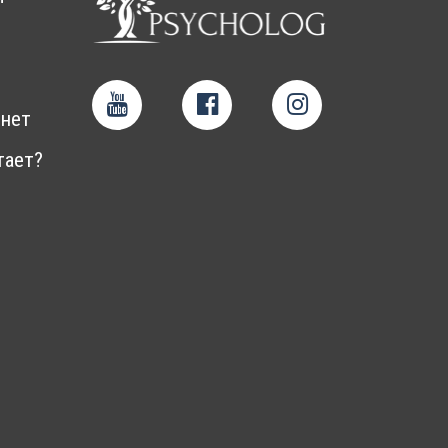
нет
тает?