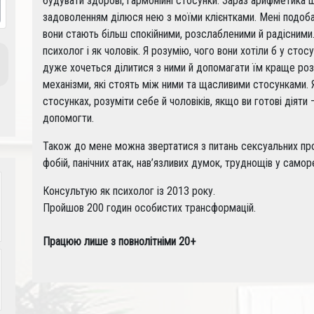
будувати здорові, гармонійні стосунки. Зараз арифметика щ
задоволенням ділюся нею з моїми клієнтками. Мені подобає
вони стають більш спокійними, розслабленими й радісними
психолог і як чоловік. Я розумію, чого вони хотіли б у сто
дуже хочеться ділитися з ними й допомагати їм краще розумі
механізми, які стоять між ними та щасливими стосунками.
стосунках, розуміти себе й чоловіків, якщо ви готові діяти
допомогти.
Також до мене можна звертатися з питань сексуальних проб
фобій, панічних атак, нав’язливих думок, труднощів у самореа
Консультую як психолог із 2013 року.
Пройшов 200 годин особистих трансформацій.
Працюю лише з повнолітніми 20+