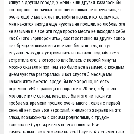
живут в другом городе, у меня были друзья, казалось бы
все хорошо, но личные отношения никак не получались, я
очень ещё с малых лет полюбила парня, к которому как
мне кажется иногда ещё чувства не прошли, но любовь эта
не взаимна и я все эти года просто места не находила себе
как бы его «приворожить» , соотвественно на других вовсе
не обращала внимания и все мне были не так, но тут
случилось «чудо» устроившись на летнюю подработку я
встретила его, в которого влюбилась с первой минуты
можно сказала и при чем это было все взаимно, с каждым
днём чувства разгорались и вот спустя 3 месяца мы
начали жить вместе, вроде бы все хорошо, но есть
огромное «НО», разница в возрасте в 20 лет, и брак «по
молодости» с сыном, казалось бы и это не такая уж
проблема, времени прошло очень много , связи с первой
семьей нет, сын уже взрослый, я немного закрыла на это
глаза, познакомила с своими родителями, с трудом
конечно не буду скрывать но его приняли. Все
замечательно, но и это ещё не все! Спустя 4-х совместных