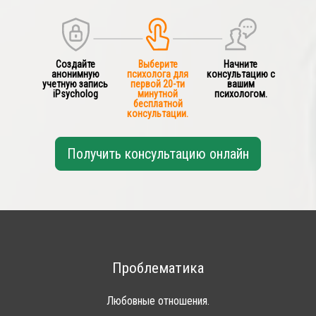
Создайте
Выберите
Начните
анонимную
психолога для
консультацию с
учетную запись
первой 20-ти
вашим
iPsycholog
минутной
психологом.
бесплатной
консультации.
Получить консультацию онлайн
Проблематика
Любовные отношения.