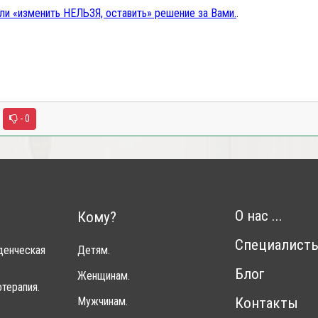
ли «изменить НЕЛЬЗЯ, оставить» решение за Вами.
.
- 0
О нас ...
Кому?
Специалист
денческая
Детям.
Блог
Женщинам.
терапия.
Мужчинам.
Контакты