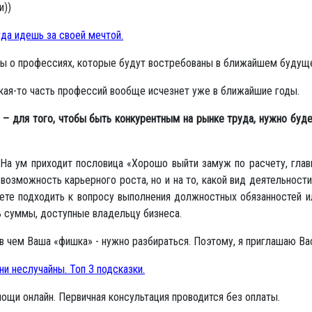
и))
гда идешь за своей мечтой.
озы о профессиях, которые будут востребованы в ближайшем будущ
какая-то часть профессий вообще исчезнет уже в ближайшие годы.
я – для того, чтобы быть конкурентным на рынке труда, нужно буд
На ум приходит пословица «Хорошо выйти замуж по расчету, главн
 возможность карьерного роста, но и на то, какой вид деятельност
те подходить к вопросу выполнения должностных обязанностей ил
ь суммы, доступные владельцу бизнеса.
в чем Ваша «фишка» - нужно разбираться. Поэтому, я приглашаю Ва
и неслучайны. Топ 3 подсказки.
щи онлайн. Первичная консультация проводится без оплаты.