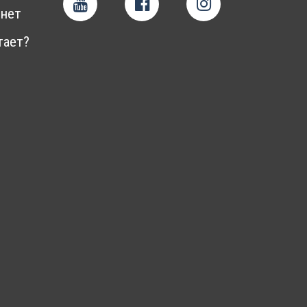
нет
тает?