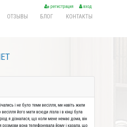
регистрация
вход
ОТЗЫВЫ
БЛОГ
КОНТАКТЫ
NET
ічались і не було теми весілля, ми навіть жили
весілля його мати всюди лізла і в кінці була
еріод я дізналася, що коли мене немає дома, він
ля розмови вона телефонувала йому і казала, що