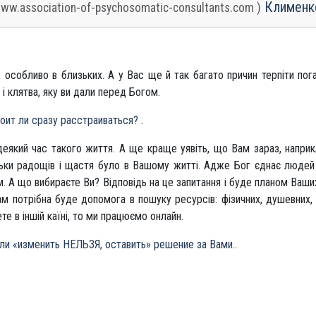
Клименк
www.association-of-psychosomatic-consultants.com )
особливо в близьких. А у Вас ще й так багато причин терпіти пога
, і клятва, яку ви дали перед Богом.
оит ли сразу расстраиваться?
.
еякий час такого життя. А ще краще уявіть, що Вам зараз, наприк
ільки радощів і щастя було в Вашому житті. Адже Бог єднає людей
им. А що вибираєте Ви? Відповідь на це запитання і буде планом Ваш
м потрібна буде допомога в пошуку ресурсів: фізичних, душевних,
е в іншій каїні, то ми працюємо онлайн.
ли «изменить НЕЛЬЗЯ, оставить» решение за Вами.
.