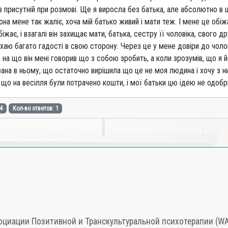
н був присутній при розмові. Ще я виросла без батька, але абсолютно в 
на мене так жаліє, хоча мій батько живий і мати теж. І мене це обіж
біжає, і взагалі він захищає мати, батька, сестру її чоловіка, свого 
аю багато гадості в свою сторону. Через це у мене довіри до чолові
, на що він мені говорив що з собою зробить, а коли зрозумів, що я 
вана в ньому, що остаточно вирішила що це не моя людина і хочу з 
те що на весілля були потрачено кошти, і мої батьки цю ідею не одо
4
Кол-во ответов: 1
циации Позитивной и Транскультуральной психотерапии (WAPP