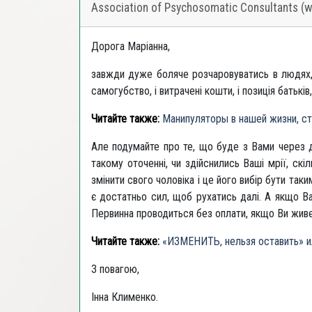
Association of Psychosomatic Consultants (
Дорога Маріанна,
завжди дуже боляче розчаровуватись в людях, 
самогубство, і витрачені кошти, і позиція батьків
Читайте также:
Манипуляторы в нашей жизни, ст
Але подумайте про те, що буде з Вами через д
такому оточенні, чи здійснились Ваші мрії, ск
змінити свого чоловіка і це його вибір бути так
є достатньо сил, щоб рухатись далі. А якщо Ва
Первинна проводиться без оплати, якщо Ви живет
Читайте также:
«ИЗМЕНИТЬ, нельзя оставить» и
З повагою,
Інна Клименко.