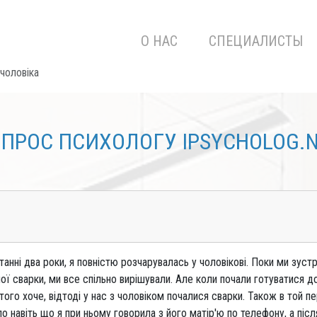
О НАС
СПЕЦИАЛИСТЫ
чоловіка
ПРОС ПСИХОЛОГУ IPSYCHOLOG.
анні два роки, я повністю розчарувалась у чоловікові. Поки ми зустр
ої сварки, ми все спільно вирішували. Але коли почали готуватися до 
 того хоче, відтоді у нас з чоловіком почалися сварки. Також в той п
ло навіть що я при ньому говорила з його матір'ю по телефону, а піс