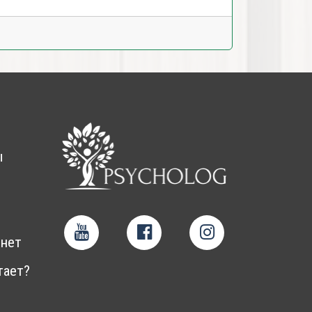
ы
нет
тает?