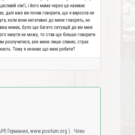
щасливій сім'ї, і його мама через це називає
ає, далі вже він почав говорити, що я виросла не
друга, коли вони негативно до мене говорять, но
ка немає, було ще багато ситуацій де він мені
його кинути не можу, то став ще більше говорити
ним розлучитися, але мене лише спиняє, страх
брюють. Тому я незнаю що мені робити?
, Германия, www.positum.org ) . Член