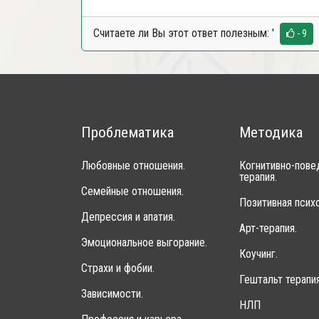
Считаете ли Вы этот ответ полезным:
'
- 9
Проблематика
Методика
Любовные отношения.
Когнитивно-пове
терапия.
Семейные отношения.
Позитивная психо
Депрессия и апатия.
Арт-терапия.
Эмоциональное выгорание.
Коучинг.
Страхи и фобии.
Гештальт терапия
Зависимости.
НЛП