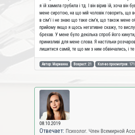
я їй хамила грубила і тд. І він вірив їй, хоча ві
мене сиротою, на що мій чоловік говорить, що во
в сім'ї і не знаю що таке сім'я, що також мене о
прийому якщо я щось негативне скажу, то вислух
брехав. У мене було декілька спроб його кинути
принизливі для мене слова. Я настільки розчаро
лишитися самій, те що ми з ним обвінчались, і 
Автор: Марианна
Возраст: 21
Кол-во просмотров: 171
08.10.2019
Отвечает:
Психолог. Член Всемирной Ассо