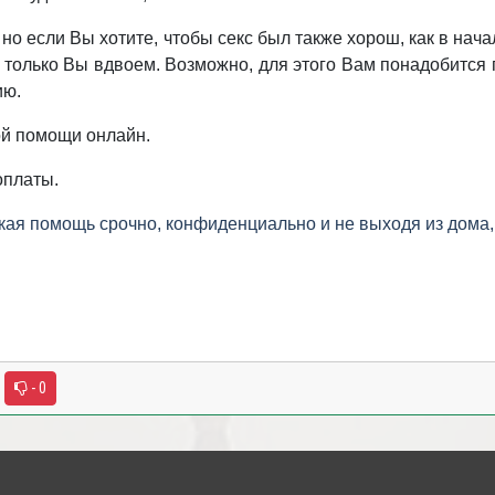
о, но если Вы хотите, чтобы секс был также хорош, как в н
е только Вы вдвоем. Возможно, для этого Вам понадобится 
ию.
ой помощи онлайн.
оплаты.
ая помощь срочно, конфиденциально и не выходя из дома, то
- 0