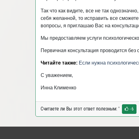
Так что как видите, все не так однозначн
себя желанной, то исправить все сможет
вопросы, я приглашаю Вас на консультац
Мы предоставляем услуги психологическ
Первичная консультация проводится без 
Читайте также:
Если нужна психологическ
С уважением,
Инна Клименко
Считаете ли Вы этот ответ полезным:
'
- 6