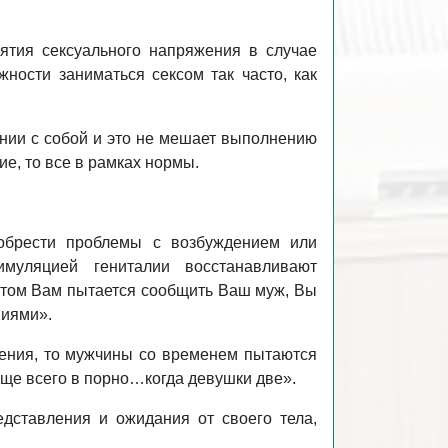
ятия сексуального напряжения в случае
ности заниматься сексом так часто, как
онии с собой и это не мешает выполнению
е, то все в рамках нормы.
иобрести проблемы с возбуждением или
муляцией гениталии восстанавливают
 этом Вам пытается сообщить Ваш муж, Вы
ниями».
щения, то мужчины со временем пытаются
чаще всего в порно…когда девушки две».
дставления и ожидания от своего тела,