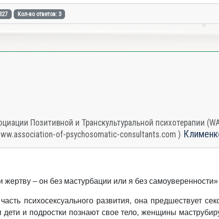
327
Кол-во ответов: 3
циации Позитивной и Транскультуральной психотерапии (WAPP
Клименк
www.association-of-psychosomatic-consultants.com )
и жертву – он без мастурбации или я без самоуверенности»
 часть психосексуального развития, она предшествует се
и дети и подростки познают свое тело, женщины маструби