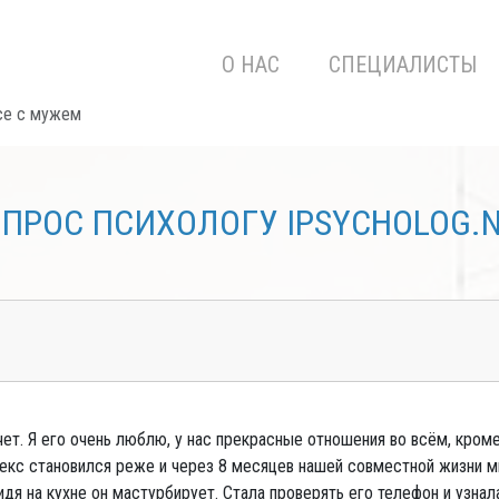
О НАС
СПЕЦИАЛИСТЫ
се с мужем
ПРОС ПСИХОЛОГУ IPSYCHOLOG.
т. Я его очень люблю, у нас прекрасные отношения во всём, кроме с
секс становился реже и через 8 месяцев нашей совместной жизни мы
идя на кухне он мастурбирует. Стала проверять его телефон и узнала