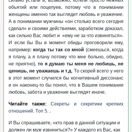
сильно устали и, возможно, хотели просто нежных
объятий или поцелуев, потому что в понимании
женщины именно так выглядит любовь и уважение.
А в понимании мужчины «он столько всего сегодня
сделал» и своими действиями, заработком доказал,
как сильно Вас любит и
«ему не за что извиняться».
И если бы Вы в момент обиды проговорили ему,
например:
когда ты так со мной
(смеешься, когда
я плачу, а я плачу потому что мне больно, обидно,
не приятно),
то я думаю ты меня не любишь, не
ценишь, не уважаешь и т.д.
То скорей всего у него
в этот момент случился бы когнитивный диссонанс
и он наконец-то бы понял, что в Вашем понимании
любовь, забота и уважение выглядят иначе.
Читайте также:
Секреты и секретики крепких
отношений. Топ 5.
.
И Вы спрашиваете, «кто прав в данной ситуации и
должен ли муж извиниться?» У каждого из Вас, как