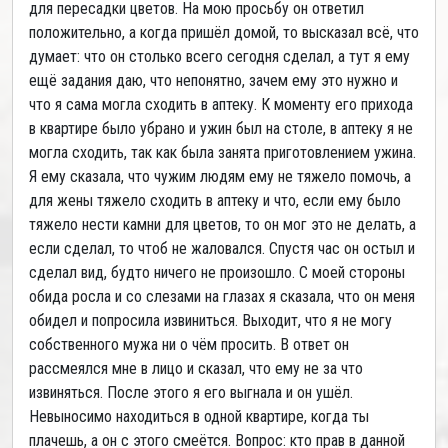
для пересадки цветов. На мою просьбу он ответил
положительно, а когда пришёл домой, то высказал всё, что
думает: что он столько всего сегодня сделал, а тут я ему
ещё задания даю, что непонятно, зачем ему это нужно и
что я сама могла сходить в аптеку. К моменту его прихода
в квартире было убрано и ужин был на столе, в аптеку я не
могла сходить, так как была занята приготовлением ужина.
Я ему сказала, что чужим людям ему не тяжело помочь, а
для жены тяжело сходить в аптеку и что, если ему было
тяжело нести камни для цветов, то он мог это не делать, а
если сделал, то чтоб не жаловался. Спустя час он остыл и
сделал вид, будто ничего не произошло. С моей стороны
обида росла и со слезами на глазах я сказала, что он меня
обидел и попросила извиниться. Выходит, что я не могу
собственного мужа ни о чём просить. В ответ он
рассмеялся мне в лицо и сказал, что ему не за что
извиняться. После этого я его выгнала и он ушёл.
Невыносимо находиться в одной квартире, когда ты
плачешь, а он с этого смеётся. Вопрос: кто прав в данной