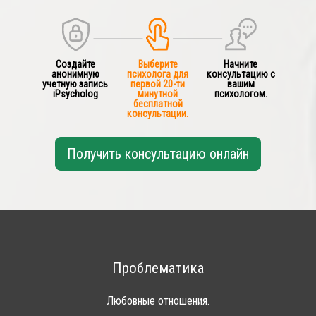
Создайте
Выберите
Начните
анонимную
психолога для
консультацию с
учетную запись
первой 20-ти
вашим
iPsycholog
минутной
психологом.
бесплатной
консультации.
Получить консультацию онлайн
Проблематика
Любовные отношения.