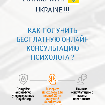
UKRAINE !!!
КАК ПОЛУЧИТЬ
БЕСПЛАТНУЮ ОНЛАЙН
КОНСУЛЬТАЦИЮ
ПСИХОЛОГА ?
Создайте
Выберите
Начните
анонимную
психолога для
консультацию с
учетную запись
первой 20-ти
вашим
iPsycholog
минутной
психологом.
бесплатной