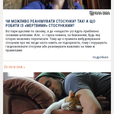
18.01.2024
ЧИ МОЖЛИВО РЕАНІМУВАТИ СТОСУНКИ? ТАК! А ЩО
РОБИТИ ІЗ «МЕРТВИМИ» СТОСУНКАМИ?
Всі пари щасливі по своєму, а до «нещастя» усі йдуть приблизно
схожими шляхами. Але , є і гарна новина, за бажанням, будь яку
історію можливо переписати. Тому що є правила вибудовування
стосунків про які люди часто навіть не підозрюють, тому і порушують.
І відновлювати стосунки або реанімувати важливо за тими ж
правилами.
подробнее
ОН И ОНА