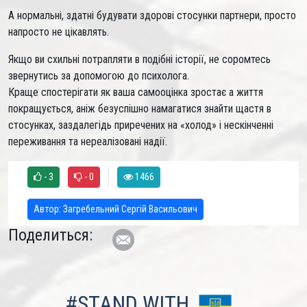
А нормальні, здатні будувати здорові стосунки партнери, просто
напросто не цікавлять.
Якщо ви схильні потрапляти в подібні історії, не соромтесь
звернутись за допомогою до психолога.
Краще спостерігати як ваша самооцінка зростає а життя
покращується, аніж безуспішно намагатися знайти щастя в
стосунках, заздалегідь приречених на «холод» і нескінченні
переживання та нереалізовані надії.
- 3
- 0
1466
Автор:
Загребельний Сергій Васильович
Поделиться:
#STAND WITH