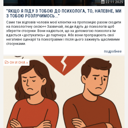
22.11.2025
"ЯКЩО Я ПІДУ З ТОБОЮ ДО ПСИХОЛОГА, ТО, НАПЕВНЕ, МИ
З ТОБОЮ РОЗЛУЧИМОСЬ..."
Саме так відповів чоловік моєї клієнтки на пропозицію разом сходити
на психологічну сесію👀 Зазвичай, люди йдуть до психологів щоб
зберегти стосунки. Вони надіються, що за допомогою психолога їм
вдасться «достукатись» до партнера. Або вони пропрацюють свої
негативні сценарії та психотравми і після цього заживуть щасливими
стосунками.
подробнее
ОН И ОНА