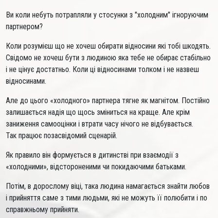
Ви коли небуть потрапляли у стосунки з "холодним" ігноруючим
партнером?
Коли розумієш що не хочеш обирати відносини які тобі шкодять.
Свідомо не хочеш бути з людиною яка тебе не обирає стабільно
і не цінує достатньо. Коли ці відносинами толком і не назвеш
відносинами.
Але до цього «холодного» партнера тягне як магнітом. Постійно
залишається надія що щось зміниться на краще. Але крім
заниження самооцінки і втрати часу нічого не відбувається.
Так працює позасвідомий сценарій.
Як правило він формується в дитинстві при взаємодії з
«холодними», відстороненими чи покидаючими батьками.
Потім, в дорослому віці, така людина намагається знайти любов
і прийняття саме з тими людьми, які не можуть її полюбити і по
справжньому прийняти.