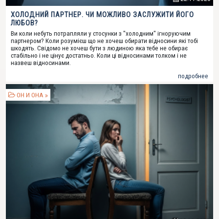
ХОЛОДНИЙ ПАРТНЕР. ЧИ МОЖЛИВО ЗАСЛУЖИТИ ЙОГО
ЛЮБОВ?
Ви коли небуть потрапляли у стосунки з "холодним" ігноруючим
партнером? Коли розумієш що не хочеш обирати відносини які тобі
шкодять. Свідомо не хочеш бути з людиною яка тебе не обирає
стабільно і не цінує достатньо. Коли ці відносинами толком і не
назвеш відносинами.
подробнее
ОН И ОНА