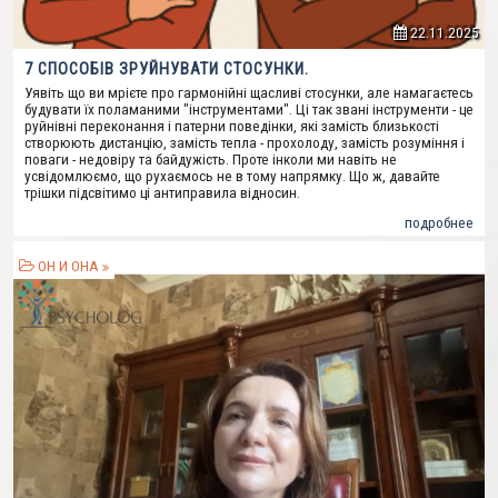
22.11.2025
7 СПОСОБІВ ЗРУЙНУВАТИ СТОСУНКИ.
Уявіть що ви мрієте про гармонійні щасливі стосунки, але намагаєтесь
будувати їх поламаними "інструментами". Ці так звані інструменти - це
руйнівні переконання і патерни поведінки, які замість близькості
створюють дистанцію, замість тепла - прохолоду, замість розуміння і
поваги - недовіру та байдужість. Проте інколи ми навіть не
усвідомлюємо, що рухаємось не в тому напрямку. Що ж, давайте
трішки підсвітимо ці антиправила відносин.
подробнее
ОН И ОНА