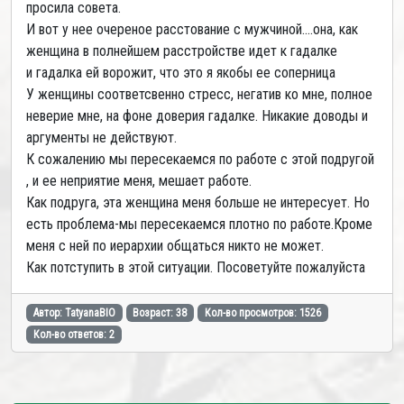
просила совета.
И вот у нее очереное расстование с мужчиной....она, как
женщина в полнейшем расстройстве идет к гадалке
и гадалка ей ворожит, что это я якобы ее соперница
У женщины соответсвенно стресс, негатив ко мне, полное
неверие мне, на фоне доверия гадалке. Никакие доводы и
аргументы не действуют.
К сожалению мы пересекаемся по работе с этой подругой
, и ее неприятие меня, мешает работе.
Как подруга, эта женщина меня больше не интересует. Но
есть проблема-мы пересекаемся плотно по работе.Кроме
меня с ней по иерархии общаться никто не может.
Как потступить в этой ситуации. Посоветуйте пожалуйста
Автор: TatyanaBIO
Возраст: 38
Кол-во просмотров: 1526
Кол-во ответов: 2