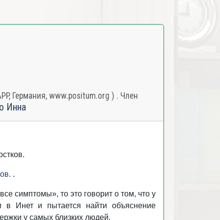
, Германия, www.positum.org ) . Член
о Инна
остков.
бов.
.
е симптомы», то это говорит о том, что у
и в Инет и пытается найти объяснение
держки у самых близких людей.