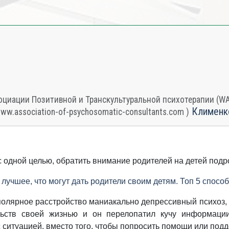
циации Позитивной и Транскультуральной психотерапии (WAPP
Клименк
www.association-of-psychosomatic-consultants.com )
 одной целью, обратить внимание родителей на детей подр
- лучшее, что могут дать родители своим детям. Топ 5 спосо
олярное расстройство маниакально депрессивный психоз, вс
льств своей жизнью и он перелопатил кучу информаци
с ситуацией, вместо того, чтобы попросить помощи или под