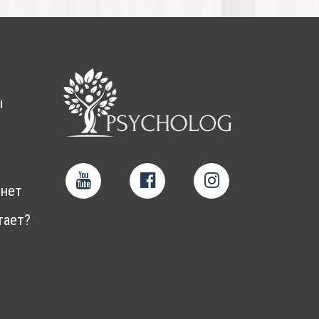
ы
нет
тает?