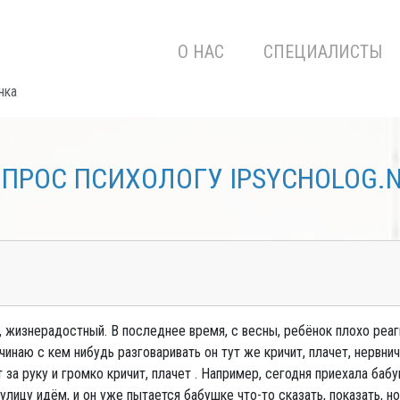
О НАС
СПЕЦИАЛИСТЫ
нка
ПРОС ПСИХОЛОГУ IPSYCHOLOG.
 жизнерадостный. В последнее время, с весны, ребёнок плохо реагир
чинаю с кем нибудь разговаривать он тут же кричит, плачет, нервнич
т за руку и громко кричит, плачет . Например, сегодня приехала баб
а улицу идём, и он уже пытается бабушке что-то сказать, показать, 