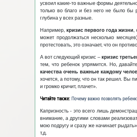
усвоил какие-то важные формы деятельнос
только во благо и без него не было бы р
глубина у всех разные.
Например,
кризис первого года жизни
,
может продолжаться несколько месяцев)
протестовать, это означает, что он проти
А вот следующий кризис –
кризис третье
тем, что ребенок упрямится. Но, давайт
качества очень важные каждому челов
хочется, а потому, что он так решил. Вы п
и громко кричит, плачет».
Читайте также:
Почему важно позволять ребенку
Капризность - это всего лишь демонстра
внимание, а другими словами реализоват
мою подругу и сразу же начинает рыдать». 
т.д.