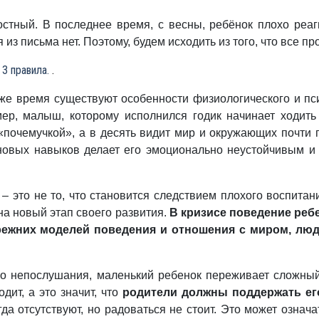
тный. В последнее время, с весны, ребёнок плохо реагир
дя из письма нет. Поэтому, будем исходить из того, что все 
 3 правила.
.
оже время существуют особенности физиологического и пс
мер, малыш, которому исполнился годик начинает ходить
 «почемучкой», а в десять видит мир и окружающих почти 
новых навыков делает его эмоционально неустойчивым и
 – это не то, что становится следствием плохого воспитан
на новый этап своего развития.
В кризисе поведение ребе
режних моделей поведения и отношения с миром, лю
ого непослушания, маленький ребенок переживает сложный
одит, а это значит, что
родители должны поддержать ег
а отсутствуют, но радоваться не стоит. Это может означа