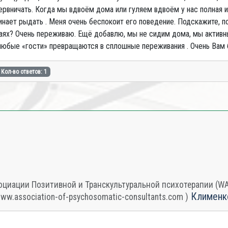
ервничать. Когда мы вдвоём дома или гуляем вдвоём у нас полная и
чинает рыдать . Меня очень беспокоит его поведение. Подскажите, 
чаях? Очень переживаю. Ещё добавлю, мы не сидим дома, мы активны
с любые «гости» превращаются в сплошные переживания . Очень Вам 
Кол-во ответов: 1
циации Позитивной и Транскультуральной психотерапии (WAPP
Клименк
www.association-of-psychosomatic-consultants.com )