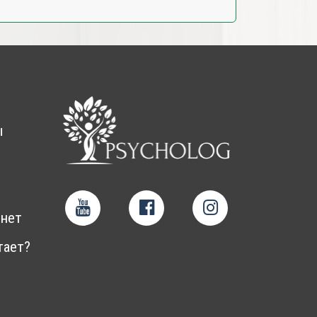
ы
нет
тает?