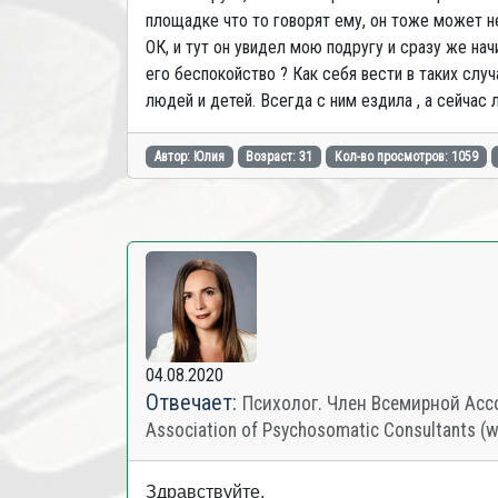
площадке что то говорят ему, он тоже может н
ОК, и тут он увидел мою подругу и сразу же на
его беспокойство ? Как себя вести в таких слу
людей и детей. Всегда с ним ездила , а сейча
Автор: Юлия
Возраст: 31
Кол-во просмотров: 1059
04.08.2020
Отвечает:
Психолог. Член Всемирной Ассо
Association of Psychosomatic Consultants (
Здравствуйте,