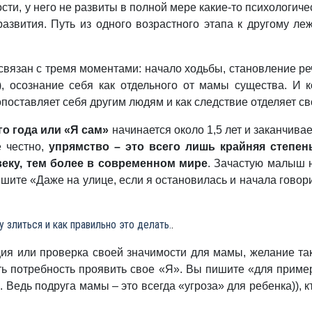
ти, у него не развиты в полной мере какие-то психологичес
азвития. Путь из одного возрастного этапа к другому леж
 связан с тремя моментами: начало ходьбы, становление ре
, осознание себя как отдельного от мамы существа. И к
вопоставляет себя другим людям и как следствие отделяет 
го года или «Я сам»
начинается около 1,5 лет и заканчивае
е честно,
упрямство – это всего лишь крайняя степен
еку, тем более в современном мире
. Зачастую малыш н
ишите «Даже на улице, если я остановилась и начала говори
 злиться и как правильно это делать.
.
ция или проверка своей значимости для мамы, желание та
ь потребность проявить свое «Я». Вы пишите «для примера
Ведь подруга мамы – это всегда «угроза» для ребенка)), кт