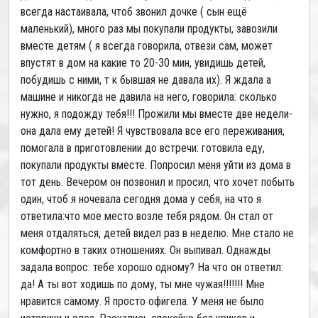
всегда настаивала, чтоб звонил дочке ( сын ещё
маленький), много раз мы покупали продукты, завозили
вместе детям ( я всегда говорила, отвези сам, может
впустят в дом на какие то 20-30 мин, увидишь детей,
побудишь с ними, т к бывшая не давала их). Я ждала а
машине и никогда не давила на него, говорила: сколько
нужно, я подожду тебя!!! Прожили мы вместе две недели-
она дала ему детей! Я чувствовала все его переживания,
помогала в приготовлении до встречи: готовила еду,
покупали продукты вместе. Попросил меня уйти из дома в
тот день. Вечером он позвонил и просил, что хочет побыть
один, чтоб я ночевала сегодня дома у себя, на что я
ответила:что мое место возле тебя рядом. Он стал от
меня отдаляться, детей видел раз в неделю. Мне стало не
комфортно в таких отношениях. Он выпивал. Однажды
задала вопрос: тебе хорошо одному? На что он ответил:
да! А ты вот ходишь по дому, ты мне чужая!!!!!!! Мне
нравится самому. Я просто офигела. У меня не было