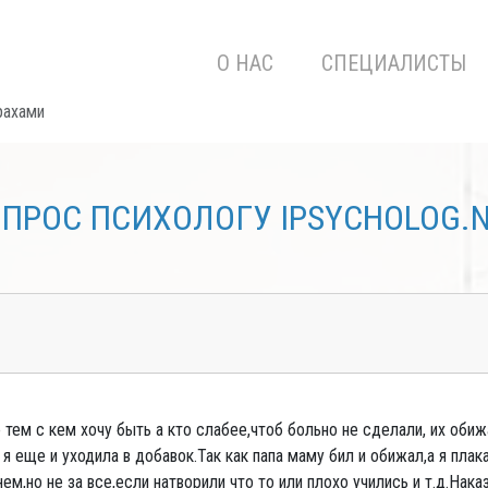
О НАС
СПЕЦИАЛИСТЫ
рахами
ПРОС ПСИХОЛОГУ IPSYCHOLOG.
 тем с кем хочу быть а кто слабее,чтоб больно не сделали, их обиж
 я еще и уходила в добавок.Так как папа маму бил и обижал,а я пла
м,но не за все,если натворили что то или плохо учились и т.д.Наказ