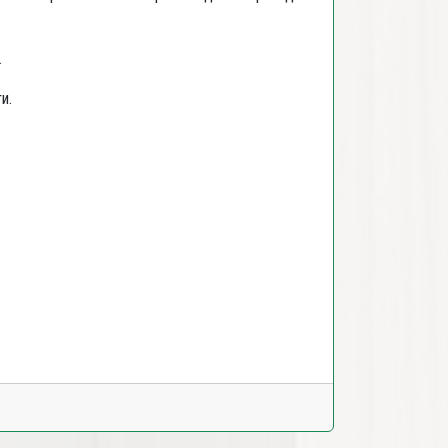
.
ти.