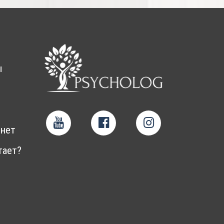
ы
нет
тает?