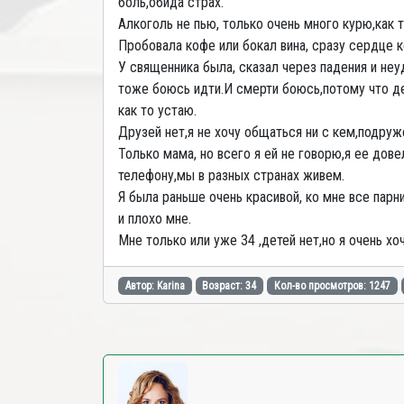
боль,обида страх.
Алкоголь не пью, только очень много курю,как 
Пробовала кофе или бокал вина, сразу сердце 
У священника была, сказал через падения и неу
тоже боюсь идти.И смерти боюсь,потому что де
как то устаю.
Друзей нет,я не хочу общаться ни с кем,подруж
Только мама, но всего я ей не говорю,я ее дове
телефону,мы в разных странах живем.
Я была раньше очень красивой, ко мне все парни
и плохо мне.
Мне только или уже 34 ,детей нет,но я очень хо
Автор: Karina
Возраст: 34
Кол-во просмотров: 1247