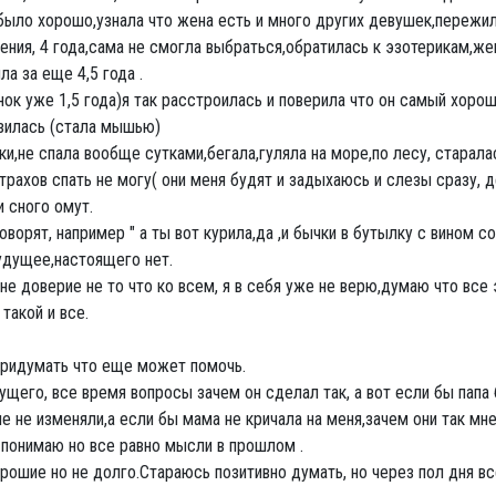
 было хорошо,узнала что жена есть и много других девушек,пережи
жения, 4 года,сама не смогла выбраться,обратилась к эзотерикам,ж
ла за еще 4,5 года .
енок уже 1,5 года)я так расстроилась и поверила что он самый хорош
изилась (стала мышью)
и,не спала вообще сутками,бегала,гуляла на море,по лесу, старалас
рахов спать не могу( они меня будят и задыхаюсь и слезы сразу, д
и сного омут.
оворят, например " а ты вот курила,да ,и бычки в бутылку с вином 
будущее,настоящего нет.
е доверие не то что ко всем, я в себя уже не верю,думаю что все 
такой и все.
 придумать что еще может помочь.
щего, все время вопросы зачем он сделал так, а вот если бы папа
е не изменяли,а если бы мама не кричала на меня,зачем они так мне
то понимаю но все равно мысли в прошлом .
орошие но не долго.Стараюсь позитивно думать, но через пол дня вс