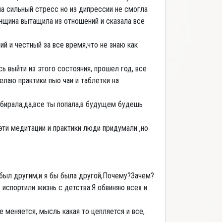
ла сильный стресс но из дипрессии не смогла
енщина вытащила из отношений и сказала все
ий и честный за все время,что не знаю как
ь выйти из этого состояния, прошел год, все
елаю практики пью чаи и таблетки на
собирала,да,все ты попала,в будущем будешь
эти медитации и практики люди придумали ,но
 был другим,и я бы была другой,Почему?Зачем?
 испортили жизнь с детства.Я обвиняю всех и
е меняется, мысль какая то цепляется и все,