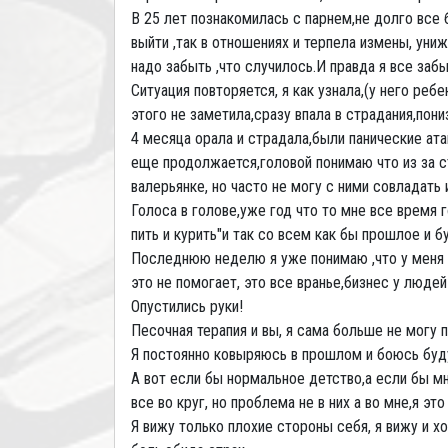
В 25 лет познакомилась с парнем,не долго все
выйти ,так в отношениях и терпела измены, уни
надо забыть ,что случилось.И правда я все забы
Ситуация повторяется, я как узнала,(у него реб
этого не заметила,сразу впала в страдания,пон
4 месяца орала и страдала,были панические атак
еще продолжается,головой понимаю что из за ст
валерьянке, но часто не могу с ними совладать 
Голоса в голове,уже год что то мне все время г
пить и курить"и так со всем как бы прошлое и 
Последнюю неделю я уже понимаю ,что у меня н
это не помогает, это все вранье,бизнес у людей 
Опустились руки!
Песочная терапия и вы, я сама больше не могу
Я постоянно ковыряюсь в прошлом и боюсь буду
А вот если бы нормальное детство,а если бы мн
все во круг, но проблема не в них а во мне,я э
Я вижу только плохие стороны себя, я вижу и х