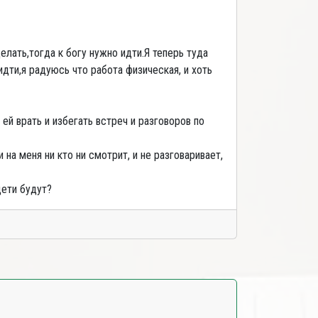
елать,тогда к богу нужно идти.Я теперь туда
дти,я радуюсь что работа физическая, и хоть
 ей врать и избегать встреч и разговоров по
 на меня ни кто ни смотрит, и не разговаривает,
дети будут?