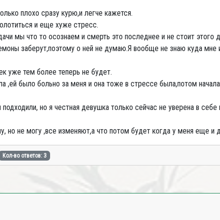
только плохо сразу курю,и легче кажется.
колотиться и еще хуже стресс.
дачи мы что то осознаем и смерть это последнее и не стоит этого д
моны заберут,поэтому о ней не думаю.Я вообще не знаю куда мне и
ек уже тем более теперь не будет.
ла ,ей было больно за меня и она тоже в стрессе была,потом начала
 подходили, но я честная девушка только сейчас не уверена в себе и
чу, но не могу ,все изменяют,а что потом будет когда у меня еще и 
Кол-во ответов: 3