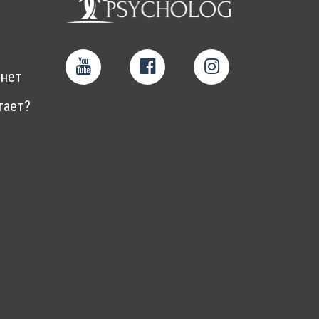
нет
тает?