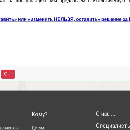
ас на консультацию. Мы предлагаем психологическую 
авить» или «изменить НЕЛЬЗЯ, оставить» решение за 
- 1
О нас ...
Кому?
Специалист
денческая
Детям.