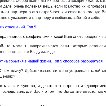
ликтов, скорей всего, Вы их боитесь и воспринимаете, как
м деле, очень полезная вещь, если грамотно их использов
ь от партнера о его потребностях и сказать о том, где 
ажно с уважением к партнеру и любовью, заботой о себе.
ких отношений. Топ 5.
.
правляетесь с конфликтами и какой Ваш стиль поведения в
ой- то момент наворачиваются сезы ,которые останови
жно понять о чем Вы думали до.
т на события в нашей жизни. Топ 5 способов разобраться.
О чем плачу? Действительно ли меня устраивает такой с
ошениях?
и мысли и чувства, и делать это искренно и одновреме
о последствиях для Вас и о том, что Вы хотите вместо, та