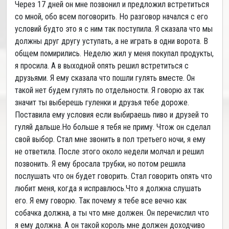
Через 17 дней он мне позвонил и предложил встретиться
со мной, обо всем поговорить. Но разговор начался с его
условий будто это я с ним так поступила. Я сказала что мы
должны друг другу уступать, а не играть в одни ворота. В
общем помирились. Неделю жил у меня покупал продукты,
я просила. А в выходной опять решил встретиться с
друзьями. Я ему сказала что пошли гулять вместе. Он
такой нет будем гулять по отдельности. Я говорю ах так
значит ты выберешь гуленки и друзья тебе дороже.
Поставила ему условия если выбираешь пиво и друзей то
гуляй дальше.Но больше я тебя не приму. Чтож он сделал
свой выбор. Стал мне звонить в пол третьего ночи, я ему
не ответила. После этого около недели молчал и решил
позвонить. Я ему бросала трубки, но потом решила
послушать что он будет говорить. Стал говорить опять что
любит меня, когда я исправлюсь.Что я должна слушать
его. Я ему говорю. Так почему я тебе все вечно как
собачка должна, а ты что мне должен. Он перечислил что
я ему должна. А он такой король мне должен доходчиво