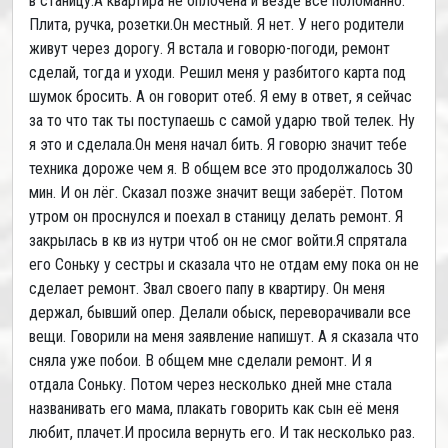
в станицу.А квартира не оплочена и везде все поломанно.
Плита, ручка, розетки.Он местный. Я нет. У него родители
живут через дорогу. Я встала и говорю-погоди, ремонт
сделай, тогда и уходи. Решил меня у разбитого карта под
шумок бросить. А он говорит отеб. Я ему в ответ, я сейчас
за то что так ты поступаешь с самой ударю твой телек. Ну
я это и сделала.Он меня начал бить. Я говорю значит тебе
техника дороже чем я. В общем все это продолжалось 30
мин. И он лёг. Сказал позже значит вещи заберёт. Потом
утром он проснулся и поехал в станицу делать ремонт. Я
закрылась в кв из нутри чтоб он не смог войти.Я спрятала
его Соньку у сестры и сказала что не отдам ему пока он не
сделает ремонт. Звал своего папу в квартиру. Он меня
держал, бывший опер. Делали обыск, переворачивали все
вещи. Говорили на меня заявление напишут. А я сказала что
сняла уже побои. В общем мне сделали ремонт. И я
отдала Соньку. Потом через несколько дней мне стала
названивать его мама, плакать говорить как сын её меня
любит, плачет.И просила вернуть его. И так несколько раз.