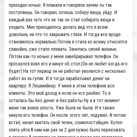
приходил ночью. Я плакала и говорила зачем ты так
поступаешь. Он говорил, хочешь соберу вещи, уйду. И
каждый раз чуть что не так он стал собирать вещи и
уходить. Мне приходилось делать вид что я всем
довольна, на что-то закрывать глаза. И тогда все вроде
становилось нормально.Потом я стала ко всему относится
спакойно, уже стало плевать. Занелась своей жизнью.
Потом как-то ночью у меня завебрирывал телефон. Он
проснулся взял его и кинул об стол.(Он не любит когда его
будят).На тот период он не работал уволился с несколько
работ из за гуляк. И я тогда зарабатывал денег на
квартиру. Я Лешмейкер. У меня в этом телефоне все
клиенты. Это мой доход и если он его разбил. То я
осталась бы без денег и без работы.Ну и в тот момент
меня так взяла злость. Уже была не была. И я также
кинула его телефон. Он после этого лёг, подумал. А потом
встал, начал хватать свой телек, сониплэстэйщен. Хотел
опять уйти.А нам как раз за 2 дня нужно было переезжать