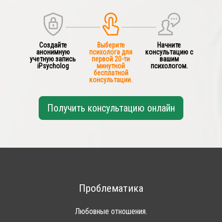
Создайте
Выберите
Начните
анонимную
психолога для
консультацию с
учетную запись
первой 20-ти
вашим
iPsycholog
минутной
психологом.
бесплатной
консультации.
Получить консультацию онлайн
Проблематика
Любовные отношения.