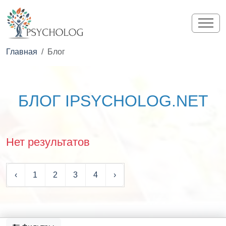
Главная
Блог
БЛОГ IPSYCHOLOG.NET
Нет результатов
‹
1
2
3
4
›