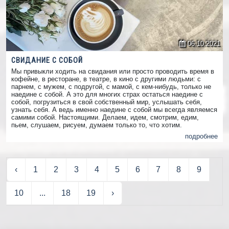
06.10.2021
СВИДАНИЕ С СОБОЙ
Мы привыкли ходить на свидания или просто проводить время в
кофейне, в ресторане, в театре, в кино с другими людьми: с
парнем, с мужем, с подругой, с мамой, с кем-нибудь, только не
наедине с собой. А это для многих страх остаться наедине с
собой, погрузиться в свой собственный мир, услышать себя,
узнать себя. А ведь именно наедине с собой мы всегда являемся
самими собой. Настоящими. Делаем, идем, смотрим, едим,
пьем, слушаем, рисуем, думаем только то, что хотим.
подробнее
‹
1
2
3
4
5
6
7
8
9
10
...
18
19
›