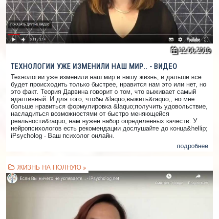
12.06.2019
ТЕХНОЛОГИИ УЖЕ ИЗМЕНИЛИ НАШ МИР.. - ВИДЕО
Технологии уже изменили наш мир и нашу жизнь, и дальше все
будет происходить только быстрее, нравится нам это или нет, но
это факт. Теория Дарвина говорит о том, что выживает самый
адаптивный. И для того, чтобы &laquo;выжить&raquo;, но мне
больше нравиться формулировка &laquo;получить удовольствие,
насладиться возможностями от быстро меняющейся
реальности&raquo; нам нужен набор определенных качеств. У
нейропсихологов есть рекомендации дослушайте до конца&hellip;
iPsycholog - Ваш психолог онлайн.
подробнее
ЖИЗНЬ НА ПОЛНУЮ