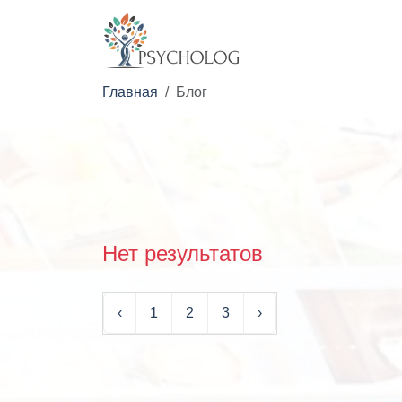
Главная
Блог
Нет результатов
‹
1
2
3
›