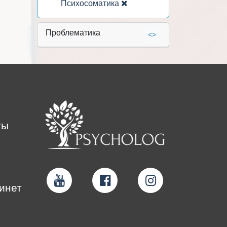
Психосоматика
Проблематика
<>
ты
инет