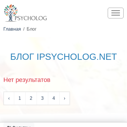
Главная
Блог
БЛОГ IPSYCHOLOG.NET
Нет результатов
‹
1
2
3
4
›