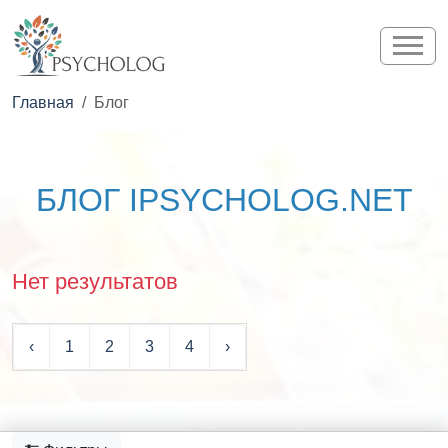
Главная
Блог
БЛОГ IPSYCHOLOG.NET
Нет результатов
‹
1
2
3
4
›