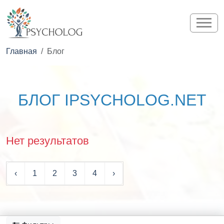
Главная
Блог
БЛОГ IPSYCHOLOG.NET
Нет результатов
‹
1
2
3
4
›