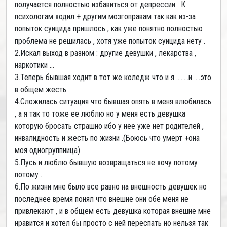
получается полностью избавиться от депрессии . К
психологам ходил + другим мозгоправам так как из-за
попыток суицида пришлось , как уже понятно полностью
проблема не решилась , хотя уже попыток суицида нету .
2.Искал выход в разном : другие девушки , лекарства ,
наркотики ...
3.Теперь бывшая ходит в тот же коледж что и я ........и ....это
в общем жесть .
4.Сложилась ситуация что бывшая опять в меня влюбилась
, а я так то тоже ее люблю но у меня есть девушка
которую бросать страшно ибо у нее уже нет родителей ,
инвалидность и жесть по жизни .(Боюсь что умерт +она
моя одногруппница)
5.Пусь и люблю бывшую возвращаться не хочу потому
потому .
6.По жизни мне было все равно на внешность девушек но
последнее время понял что внешне они обе меня не
привлекают , и в общем есть девушка которая внешне мне
нравится и хотел бы просто с ней переспать но нельзя так