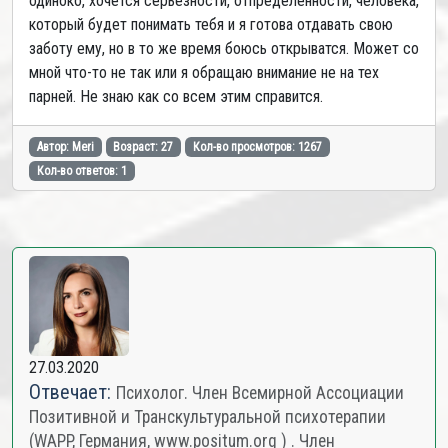
одиноко, хочется серьезности, отпределенности, человека,
который будет понимать тебя и я готова отдавать свою
заботу ему, но в то же время боюсь открыватся. Может со
мной что-то не так или я обращаю внимание не на тех
парней. Не знаю как со всем этим справится.
Автор: Meri
Возраст: 27
Кол-во просмотров: 1267
Кол-во ответов: 1
27.03.2020
Отвечает:
Психолог. Член Всемирной Ассоциации
Позитивной и Транскультуральной психотерапии
(WAPP, Германия, www.positum.org ) . Член