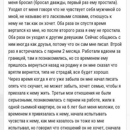
меня бросил (бросал дважды, первый раз ему простила).
Уходил от меня говоря что не чувствует себя мужчиной со
мной, не называю его ласковыми словами, отношусь к
нему не так как он хочет. Оба раза он спустя время
вертался ко мне, но после второго раза я ему не простила.
Оба раза он уходил к другим девушкам. Сейчас общаюсь с
ним иногда как друзья, потому что он сам мне писал. Втрой
раз я встречалась с парнем 2 месяца. Работали вдвоем за
границей, там и познакомились, но со временем ему
пришлось вернуться назад на родину и он мне сказал что
врятли вернется, типа не страдай, все будет хорошо.
Через время когда я его уже забыла он мне начал писать
опять что скучает, не может забыть, хочет семью, чтобы я
приехала к нему жить. Третьи мои отношения не были
серьезными, познакомилась с парнем на работе, жили в
одной сьемной квартире, он на 6 лет был меня моложе, со
временем я привязалась к нему, начала испытывать
чусвства к нему, как мне казалось он тоже ко мне
испытывал, но говорил что отношений он не хочет, сначала