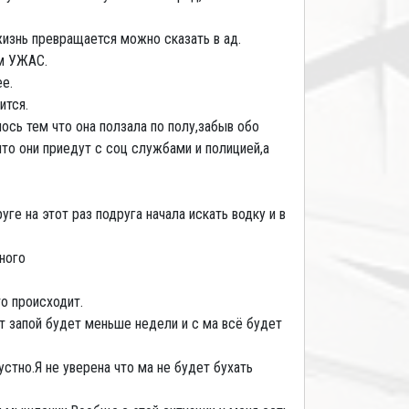
жизнь превращается можно сказать в ад.
ом УЖАС.
е.
ится.
ось тем что она ползала по полу,забыв обо
что они приедут с соц службами и полицией,а
ге на этот раз подруга начала искать водку и в
ного
о происходит.
от запой будет меньше недели и с ма всё будет
стно.Я не уверена что ма не будет бухать