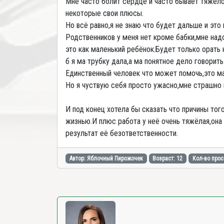
Мне часто болит сердце и часто бывает тяжело
некоторые свои плюсы.
Но всё равно,я не знаю что будет дальше и это 
Родственников у меня нет кроме бабки,мне надо
это как маленький ребёнок.Будет только орать 
б я ма трубку дала,а ма понятное дело говорит
Единственный человек что может помочь,это мам
Но я чуствую себя просто ужасно,мне страшно 
И под конец хотела бы сказать что причины тог
жизнью.И плюс работа у неё очень тяжёлая,она 
результат её безответственности.
Автор: Яблочный Пирожочек
Возраст: 12
Кол-во прос