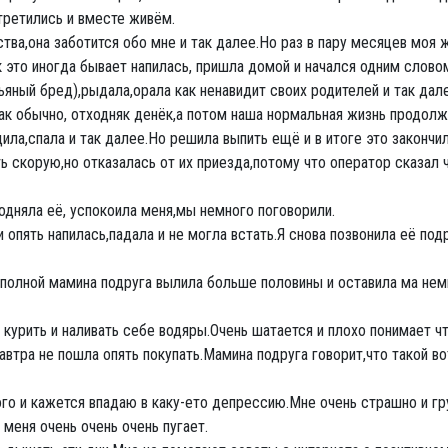
третились и вместе живём.
тва,она заботится обо мне и так далее.Но раз в пару месяцев моя 
как это иногда бывает напилась, пришла домой и начался одним слов
яный бред),рыдала,орала как ненавидит своих родителей и так дале
к обычно, отходняк денёк,а потом наша нормальная жизнь продолж
ила,спала и так далее.Но решила выпить ещё и в итоге это закончил
ь скорую,но отказалась от их приезда,потому что оператор сказал 
одняла её, успокоила меня,мы немного поговорили.
опять напилась,падала и не могла встать.Я снова позвонила её подру
й полной мамина подруга вылила больше половины и оставила ма нем
курить и наливать себе водяры.Очень шатается и плохо понимает чт
автра не пошла опять покупать.Мамина подруга говорит,что такой в
ого и кажется впадаю в каку-ето депрессию.Мне очень страшно и гру
меня очень очень очень пугает.