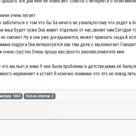
 дышать эти дни.Мне не помогают советы с интернета о позитивно
меня очень пугает
 заботиться о том что бы ба ничего не узнала,потому что уедет в 
на ма,и будет хуже.Она живёт отдельно от нас,звонит нам.Сегодня т
ь не сможет.Ну и она уже догадывается, может приехать сюда.А есл
ина подруга.Она интересуется как там дела с ма,помогает.Говорит
и очень грустно.Очень прошу вас,просто умоляю,помогите мне
о что ма пьёт,я знаю.У неё были проблемы в детстве,мама её била,
много нервничает и устаёт.Я конечно понимаю что это не повод пить
мотров: 1654
Кол-во ответов: 2