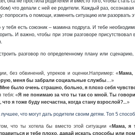
ет, она не простила родителей и вместо того, чтобы стать 
бом) что делали с ней ее родители. Каждый раз, осознавая 
у: попросить о помощи, изменить ситуацию или разорвать это
о у тебя есть союзник – мамина подруга. И тебе необходим
ворить. И важно, чтобы при этом разговоре присутствовал 
.
строить разговор по определенному плану или сценарию, 
ии, без обвинений, упреков и оценки.
Например: «
Мама,
корую, меня бы забрали социальные службы
…»
Мне было очень страшно, больно, я плохо себя чувст
 тебя: «
Я не понимаю за что ты так со мной. Ты говори
, что я тоже буду несчастна, когда стану взрослой?..
.»
 лучшее, что могут дать родители своим детям. Топ 5 способ
ом, что ты хотела бы вместо этой ситуации «
Мама, я 
правиться и тебе плохо, давай искать способы или п