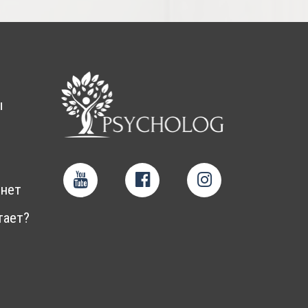
ы
нет
тает?