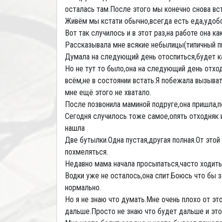
осталась там.После этого мы конечно снова вс
Живём мы кстати обычно,всегда есть еда,удобс
Вот так случилось и в этот раз,на работе она 
Рассказывала мне всякие небылицы(типичный пь
Думала на следующий день отоспиться,будет ка
Но не тут то было,она на следующий день отход
всём,не в состоянии встать.Я побежала вызыват
мне ещё этого не хватало.
После позвонила маминой подруге,она пришла,п
Сегодня случилось тоже самое,опять отходняк и 
нашла
Две бутылки.Одна пустая,другая полная.От это
похмеляться.
Недавно мама начала просыпаться,часто ходить 
Водки уже не осталось,она спит.Боюсь что бы з
нормально.
Но я не знаю что думать.Мне очень плохо от эт
дальше.Просто не знаю что будет дальше и это 