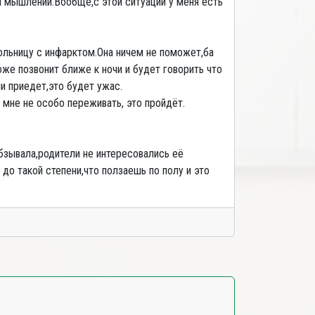
м мышлении.Вообще,с этой ситуации у меня есть
больницу с инфарктом.Она ничем не поможет,ба
оже позвонит ближе к ночи и будет говорить что
и приедет,это будет ужас.
 мне не особо переживать, это пройдёт.
обзывала,родители не интересовались её
 до такой степени,что ползаешь по полу и это