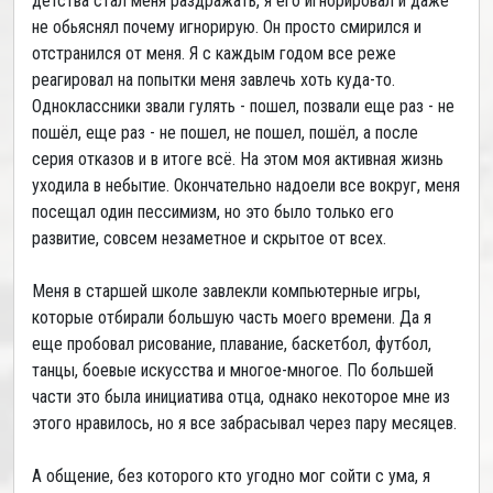
детства стал меня раздражать, я его игнорировал и даже
не обьяснял почему игнорирую. Он просто смирился и
отстранился от меня. Я с каждым годом все реже
реагировал на попытки меня завлечь хоть куда-то.
Одноклассники звали гулять - пошел, позвали еще раз - не
пошёл, еще раз - не пошел, не пошел, пошёл, а после
серия отказов и в итоге всё. На этом моя активная жизнь
уходила в небытие. Окончательно надоели все вокруг, меня
посещал один пессимизм, но это было только его
развитие, совсем незаметное и скрытое от всех.
Меня в старшей школе завлекли компьютерные игры,
которые отбирали большую часть моего времени. Да я
еще пробовал рисование, плавание, баскетбол, футбол,
танцы, боевые искусства и многое-многое. По большей
части это была инициатива отца, однако некоторое мне из
этого нравилось, но я все забрасывал через пару месяцев.
А общение, без которого кто угодно мог сойти с ума, я