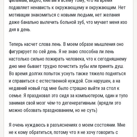
фильмам, видео, книгам и всему тому, что на время
подавляет ненависть к окружающему и окружающим. Нет
мотивации знакомиться с новыми людьми, нет желания
даже банально вылечить больной зуб, что мучает меня изо
дня в день.
Теперь насчет слова лень. В моем образе мышления оно
фигурирует по сей день. Я не знаю способна ли лень
настолько сильно пожирать человека, что к сегодняшнему
дню мне бывает трудно почистить зубы или принять душ.
Во время долгих попыток уснуть также тяжело подняться
и справиться с естественной нуждой. Сон нарушен, а на
недавний новый год мне было страшно выйти за стол к
семье. Я праздновал это сидя за компьютером, один и тупо
занимая свой мозг чём-то дегенеративным. (врядли это
можно обозвать празднованием, но не суть)
Я очень нуждаюсь в разъяснениях о моем состоянии. Мне
не к кому обратиться, потому что я не хочу говорить с