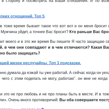
 в сторону и посмотреть на Ваши отношения. И по воз
епких отношений. Топ 5
.
тоже время бывает такое что вот вот и он меня бросит из
 Мужчина уйдет, а точнее Вас бросит?
Кто раньше Вас бро
т моего и в это же время Вы пишите Я часто защищаю сво
й, в чем они совпадают и в чем отличаются? Какая Ва
ужно было защищать?
ашей жизни неслучайны. Топ 3 подсказки.
нно думала да езжай ты уже работай. А сейчас когда он уех
 чего с этим поделать не могу, работаю". он мне не когда
 и это не про любовь и не про планы быть в месте. И в т
али». Очень много противоречий:
Вы оба совершаете посту