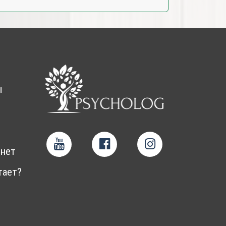
ы
нет
тает?