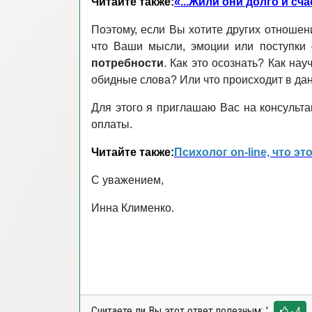
Читайте также:
«...Жили они долго и сча
Поэтому, если Вы хотите других отноше
что Ваши мысли, эмоции или поступки 
потребности
. Как это осознать? Как на
обидные слова? Или что происходит в да
Для этого я приглашаю Вас на консульт
оплаты.
Читайте также:
Психолог on-line, что эт
С уважением,
Инна Клименко.
Считаете ли Вы этот ответ полезным:
'
- 4