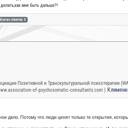
 делать,как мне быть дальше?!
Кол-во ответов: 3
циации Позитивной и Транскультуральной психотерапии (WAPP
Клименк
www.association-of-psychosomatic-consultants.com )
ое дело. Потому что люди ценят только те открытия, котор