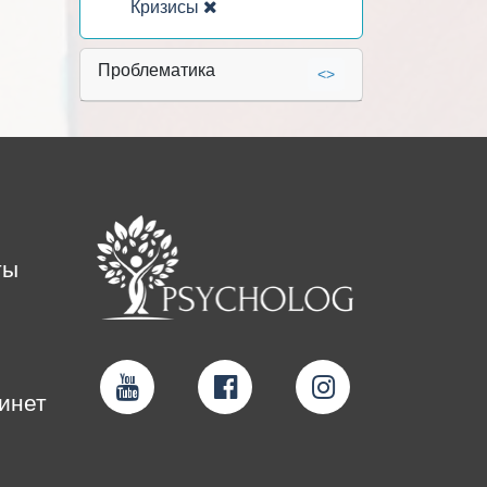
Кризисы
Проблематика
<>
ты
инет