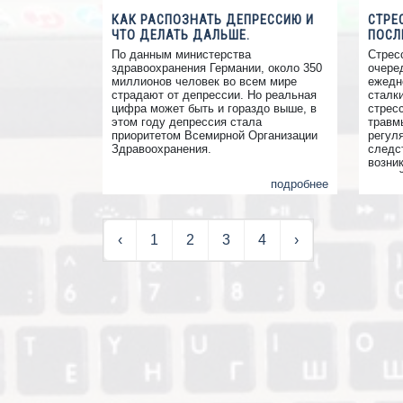
КАК РАСПОЗНАТЬ ДЕПРЕССИЮ И
СТРЕ
ЧТО ДЕЛАТЬ ДАЛЬШЕ.
ПОСЛ
По данным министерства
Стрес
здравоохранения Германии, около 350
очеред
миллионов человек во всем мире
ежедн
страдают от депрессии. Но реальная
сталк
цифра может быть и гораздо выше, в
стрес
этом году депрессия стала
травмы
приоритетом Всемирной Организации
регул
Здравоохранения.
следс
возни
другой
подробнее
адекв
перер
приво
как п
‹
1
2
3
4
›
стрес