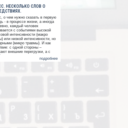
СС. НЕСКОЛЬКО СЛОВ О
ЕДСТВИЯХ.
с, о чем нужно сказать в первую
ь - в процессе жизни, а иногда
евно, каждый человек
ивается с событиями высокой
совой интенсивности (макро
) или низкой интенсивности, но
ярными (микро травмы). И как
твие: с одной стороны –
кают внешние перегрузки, а с
 стороны – не всегда
подробнее
атные способы и возможности
аботки напряжения, что и
дит к часто повторяющимся и,
равило, разрушающим личность
сам. Что такое стресс?