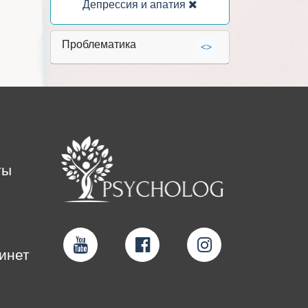
Депрессия и апатия
Проблематика
<>
ты
инет