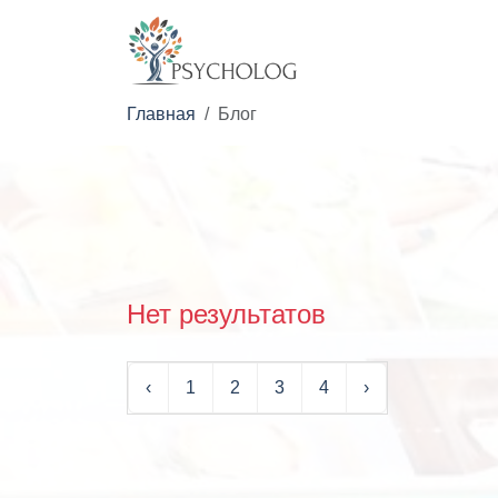
Главная
Блог
Нет результатов
‹
1
2
3
4
›